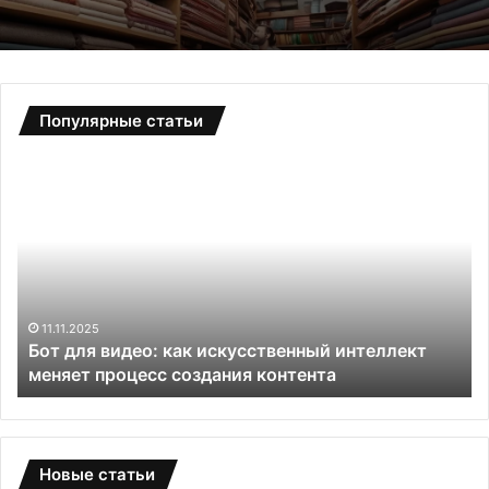
Популярные статьи
Б
С
о
а
т
д
д
о
л
в
я
ы
в
е
и
т
11.11.2025
и
Бот для видео: как искусственный интеллект
д
е
меняет процесс создания контента
е
п
о
л
:
и
к
ц
а
ы
Новые статьи