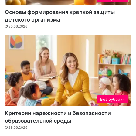
я
с
к
т
Основы формирования крепкой защиты
о
к
детского организма
н
а
30.06.2026
т
е
н
т
а
Без рубрики
Критерии надежности и безопасности
образовательной среды
29.06.2026