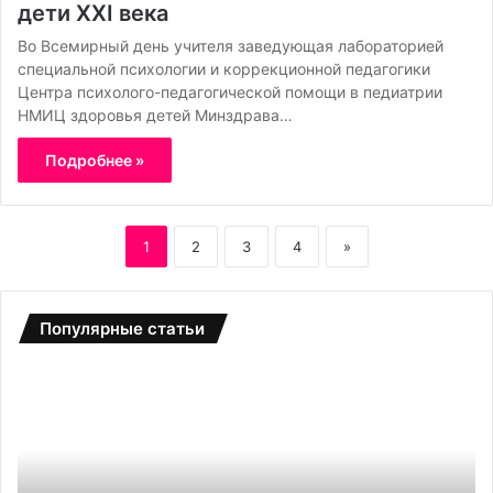
дети ХХI века
Во Всемирный день учителя заведующая лабораторией
специальной психологии и коррекционной педагогики
Центра психолого-педагогической помощи в педиатрии
НМИЦ здоровья детей Минздрава…
Подробнее »
1
2
3
4
»
Популярные статьи
Б
С
о
а
т
д
д
о
л
в
я
ы