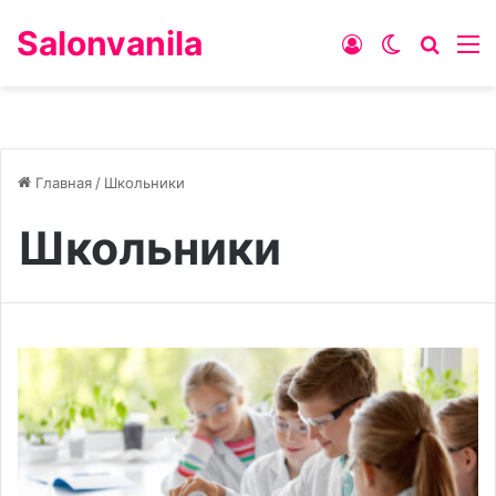
Salonvanila
Войти
Switch ski
Искат
М
Главная
/
Школьники
Школьники