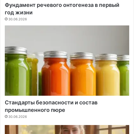
й
т
Фундамент речевого онтогенеза в первый
и
а
год жизни
н
:
30.06.2026
т
н
е
а
л
д
л
е
е
ж
к
н
т
о
м
е
е
р
н
е
я
ш
е
е
т
н
Стандарты безопасности и состав
п
и
промышленного пюре
р
е
о
д
30.06.2026
ц
л
е
я