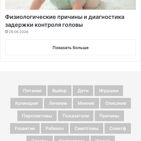
Физиологические причины и диагностика
задержки контроля головы
29.06.2026
Показать больше
Питание
Выбор
Дети
Игрушки
Кулинария
Лечение
Мнение
Описание
Перспективы
Показатели
Причины
Развитие
Ребенок
Симптомы
Советф
Советы
Статистика
Школа