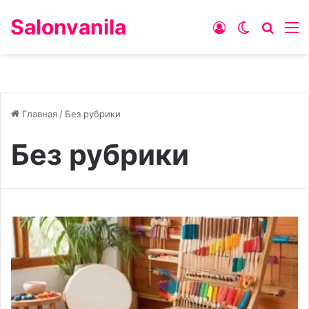
Salonvanila
Войти
Switch ski
Искат
М
Главная
/
Без рубрики
Без рубрики