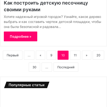
Как построить детскую песочницу
своими руками
Хотите надежный игровой городок? Узнайте, какое дерево
выбрать и как составить чертеж детской площадки, чтобы
она была безопасной и радовала…
Подробнее »
Первый
...
«
9
10
11
»
20
30
...
Последний
Популярные статьи
Б
С
о
а
т
д