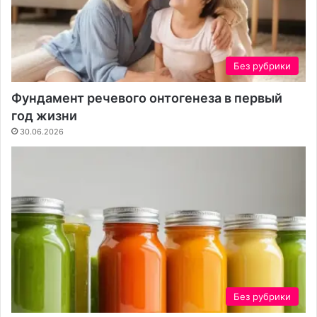
а
о
ж
т
н
а
о
,
з
о
Без рубрики
н
б
а
ъ
Фундамент речевого онтогенеза в первый
т
е
год жизни
ь
м
30.06.2026
п
и
е
у
р
в
е
е
д
р
п
е
р
н
о
н
ц
о
е
с
д
т
Без рубрики
у
ь