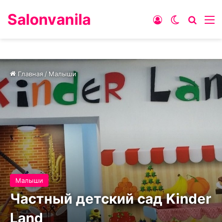
Salonvanila
Войти
Switch ski
Искат
М
Главная
/
Малыши
Малыши
Частный детский сад Kinder
Land