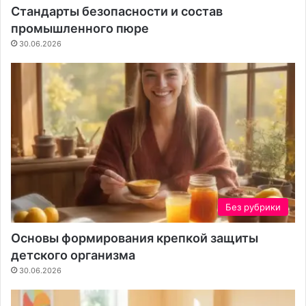
р
в
Стандарты безопасности и состав
о
с
промышленного пюре
й
е
б
30.06.2026
е
Без рубрики
Основы формирования крепкой защиты
детского организма
30.06.2026