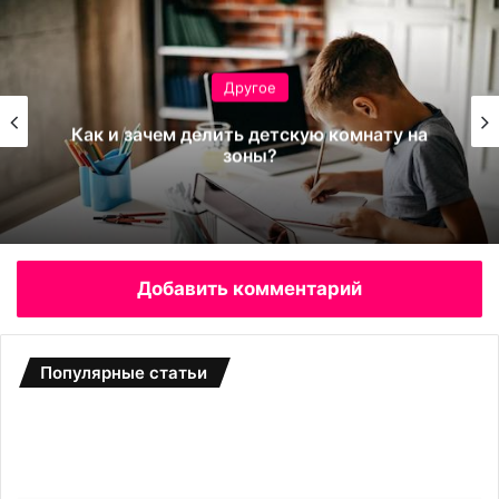
Другое
Как и зачем делить детскую комнату на
зоны?
Добавить комментарий
Популярные статьи
Л
Н
а
а
з
р
е
а