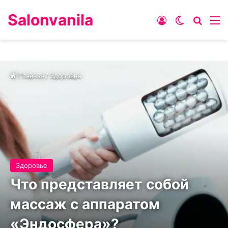
Salonvanila
Войти
Switch skin
Искат
М
Главная
/
Здоровье
Здоровье
Что представляет собой
массаж с аппаратом
«Эндосфера»?