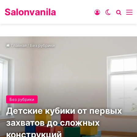
Salonvanila
Войти
Switch ski
Искат
М
Главная
/
Без рубрики
Без рубрики
Детские кубики от первых
захватов до сложных
конструкций