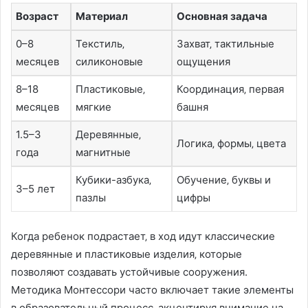
Возраст
Материал
Основная задача
0–8
Текстиль‚
Захват‚ тактильные
месяцев
силиконовые
ощущения
8–18
Пластиковые‚
Координация‚ первая
месяцев
мягкие
башня
1.5–3
Деревянные‚
Логика‚ формы‚ цвета
года
магнитные
Кубики-азбука‚
Обучение‚ буквы и
3–5 лет
пазлы
цифры
Когда ребенок подрастает‚ в ход идут классические
деревянные и пластиковые изделия‚ которые
позволяют создавать устойчивые сооружения.
Методика Монтессори часто включает такие элементы
в образовательный процесс‚ акцентируя внимание на