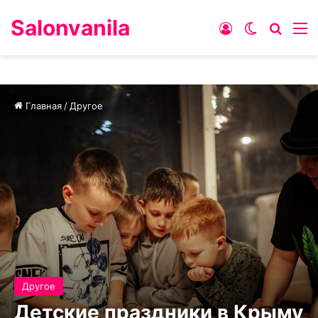
Salonvanila
Войти
Switch ski
Искат
М
Главная
/
Другое
Другое
Детские праздники в Крыму