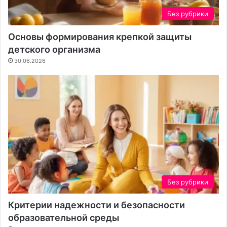
и
а
Без рубрики
я
с
к
т
Основы формирования крепкой защиты
о
к
детского организма
н
а
30.06.2026
т
е
н
т
а
Без рубрики
Критерии надежности и безопасности
образовательной среды