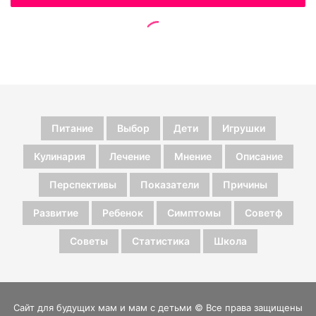
Питание
Выбор
Дети
Игрушки
Кулинария
Лечение
Мнение
Описание
Перспективы
Показатели
Причины
Развитие
Ребенок
Симптомы
Советф
Советы
Статистика
Школа
Сайт для будущих мам и мам с детьми © Все права защищены