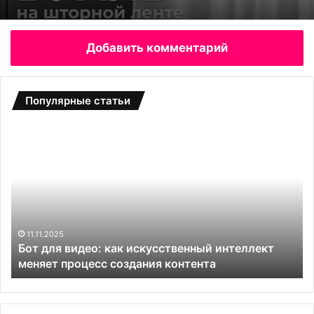
Добавить комментарий
Популярные статьи
Б
С
о
а
т
д
д
о
л
в
я
ы
в
е
и
т
11.11.2025
и
Бот для видео: как искусственный интеллект
д
е
меняет процесс создания контента
е
п
о
л
:
и
к
ц