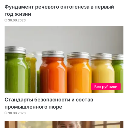
ъ
ь
Фундамент речевого онтогенеза в первый
е
н
год жизни
м
о
30.06.2026
и
с
у
т
в
ь
е
,
р
к
е
о
н
м
н
ф
о
о
с
р
т
т
Без рубрики
ь
и
в
с
Стандарты безопасности и состав
с
т
промышленного пюре
е
и
б
л
30.06.2026
е
ь