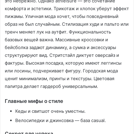
это небрежно․ Однако athleisure — это сочетание
комфорта и эстетики․ Трикотаж и хлопок уберут эффект
пижамы․ Уличная мода хочет, чтобы повседневный
образ не был случайным․ Стилизация худи и пальто или
тренч меняет лук на аутфит․ Функциональность
базовых вещей важна․ Массивные кроссовки и
бейсболка задают динамику, а сумка и аксессуары
структурируют вид․ Стритстайл диктует оверсайз и
фактуры․ Высокая посадка, которую имеют леггинсы
или лосины, подчеркивает фигуру․ Городская мода
ценит минимализм, принты и текстуры․ Цветовая
палитра делает гардероб универсальным․
Главные мифы о стиле
Кеды и свитшот очень уместны․
Велосипедки и джинсовка — база casual․
Секрет для успеха