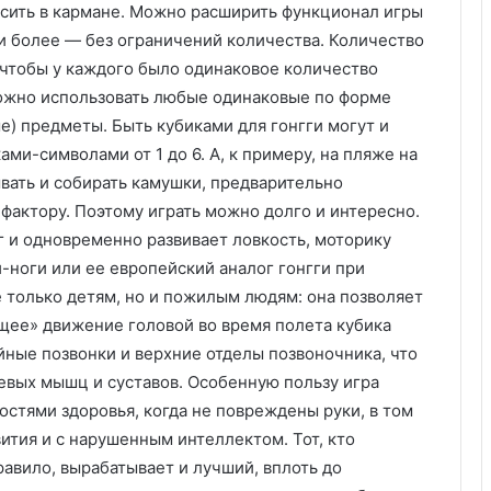
сить в кармане. Можно расширить функционал игры
а и более — без ограничений количества. Количество
 чтобы у каждого было одинаковое количество
можно использовать любые одинаковые по форме
ме) предметы. Быть кубиками для гонгги могут и
ми-символами от 1 до 6. А, к примеру, на пляже на
вать и собирать камушки, предварительно
актору. Поэтому играть можно долго и интересно.
г и одновременно развивает ловкость, моторику
-ноги или ее европейский аналог гонгги при
 только детям, но и пожилым людям: она позволяет
ящее» движение головой во время полета кубика
ные позвонки и верхние отделы позвоночника, что
чевых мышц и суставов. Особенную пользу игра
стями здоровья, когда не повреждены руки, в том
ития и с нарушенным интеллектом. Тот, кто
равило, вырабатывает и лучший, вплоть до