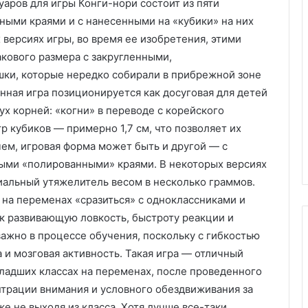
аров для игры Конги-нори состоит из пяти
Х
ными краями и с нанесенными на «кубики» на них
и
версиях игры, во время ее изобретения, этими
м
кового размера с закругленными,
ч
шки, которые нередко собирали в прибрежной зоне
и
пластиковых
нная игра позиционируется как досуговая для детей
с
м под
05.11.2025
т
ух корней: «когни» в переводе с корейского
аказ:
Химчистка дивана на дому:
к
р кубиков — примерно 1,7 см, что позволяет их
возможности
удобство, качество и забота о
а
чем, игровая форма может быть и другой — с
чистоте
д
нными «полированными» краями. В некоторых версиях
и
в
альный утяжелитель весом в несколько граммов.
а
на переменах «сразиться» с одноклассниками и
н
ак развивающую ловкость, быстроту реакции и
а
ажно в процессе обучения, поскольку с гибкостью
н
а
а и мозговая активность. Такая игра — отличный
д
ладших классах на переменах, после проведенного
о
нтрации внимания и условного обездвиживания за
м
е не выходя из класса. Хотя лучше все-таки