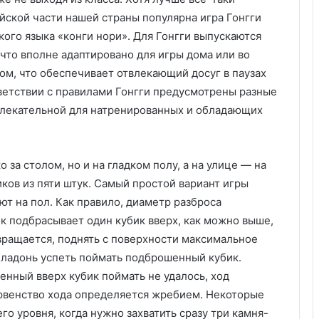
у
:
ейской части нашей страны популярна игра Гонгги
у
кого языка «конги нори». Для Гонгги выпускаются
д
что вполне адаптировано для игры дома или во
о
том, что обеспечивает отвлекающий досуг в паузах
б
с
ветствии с правилами Гонгги предусмотрены разные
т
влекательной для натренированных и обладающих
в
о
,
за столом, но и на гладком полу, а на улице — на
к
а
иков из пяти штук. Самый простой вариант игры
ч
ают на пол. Как правило, диаметр разброса
е
к подбрасывает один кубик вверх, как можно выше,
с
озвращается, поднять с поверхности максимальное
т
в
е ладонь успеть поймать подброшенный кубик.
о
енный вверх кубик поймать не удалось, ход
и
ервенство хода определяется жребием. Некоторые
з
его уровня, когда нужно захватить сразу три камня-
а