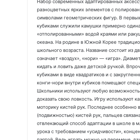
Набор современных адаптированных аксессу
С
И
разноцветных ярких элементов с полирован
а
з
символами геометрических фигур. В первых 
р
г
кубиками служили камушки примерно одина
а
о
08.08.2025
«отполированными» водой краями или раку
ф
т
Изготовление 
а
океана. На родине в Южной Корее традицио
о
изделий литье
16.12.2025
н
в
школьного возраста. Название состоит из дв
Сарафаны для женщин:
давлением на з
ы
л
означает «воздух», «нори» — «игра». Диамет
универсальность, комфорт и
технологии и 
д
е
кидать и ловить даже детской ручкой. Впро
стиль
ВПМ
л
н
кубиками в виде квадратиков и с закругле
я
и
ж
е
конги-нори внутри кубиков помещают специ
е
п
Школьники используют любую возможность 
н
л
доказать свою ловкость. Игру используют к
щ
а
моторику кистей рук. Последнее особенно в
и
с
н
т
(подвижностью) кистей рук, пальцев связан
и
отвлекающий способ адаптации в школе в м
у
к
урока с требованием «усидчивости», конце
н
о
партой. Ведь играть можно на перемене, даж