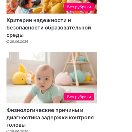
н
Без рубрики
т
а
Критерии надежности и
безопасности образовательной
среды
29.06.2026
Без рубрики
Физиологические причины и
диагностика задержки контроля
головы
29.06.2026