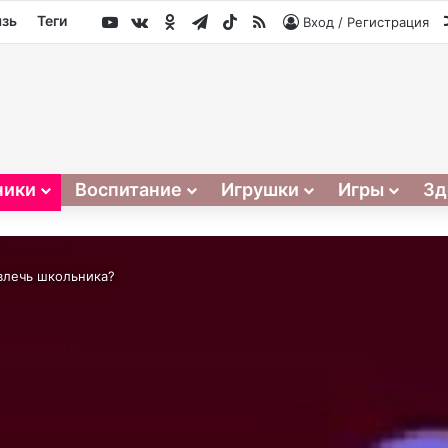
YouTube
vk.com
Одноклассники
Telegram
TikTok
RSS
язь
Теги
Вход / Регистрация
ники
Воспитание
Игрушки
Игры
Зд
звлечь школьника?