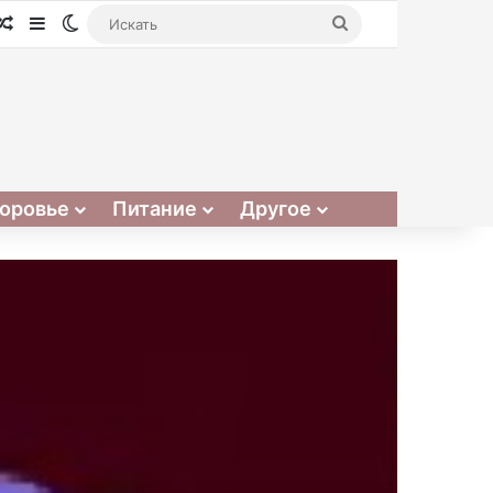
Случайная статья
Sidebar
Switch skin
Искать
оровье
Питание
Другое