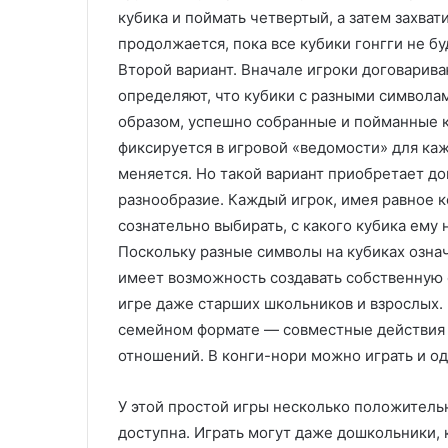
с
л
кубика и поймать четвертый, а затем захват
т
е
продолжается, пока все кубики гонгги не б
и
н
Второй вариант. Вначале игроки договарива
л
и
определяют, что кубики с разными символам
ь
е
м
образом, успешно собранные и пойманные к
н
фиксируется в игровой «ведомости» для каж
а
меняется. Но такой вариант приобретает д
з
разнообразие. Каждый игрок, имея равное к
а
сознательно выбирать, с какого кубика ему 
к
а
Поскольку разные символы на кубиках означ
з
имеет возможность создавать собственную с
:
игре даже старших школьников и взрослых. 
т
семейном формате — совместные действия 
е
х
отношений. В конги-нори можно играть и о
н
о
У этой простой игры несколько положительн
л
доступна. Играть могут даже дошкольники, 
о