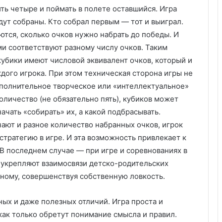
б
ить четыре и поймать в полете оставшийся. Игра
о
удут собраны. Кто собрал первым — тот и выиграл.
т
ются, сколько очков нужно набрать до победы. И
а
и соответствуют разному числу очков. Таким
о
ч
убики имеют числовой эквивалент очков, который и
и
дого игрока. При этом техническая сторона игры не
с
ополнительное творческое или «интеллектуальное»
т
оличество (не обязательно пять), кубиков может
о
начать «собирать» их, а какой подбрасывать.
т
е
ают и разное количество набранных очков, игрок
тратегию в игре. И эта возможность привлекает к
В последнем случае — при игре и соревнованиях в
укрепляют взаимосвязи детско-родительских
дному, совершенствуя собственную ловкость.
ых и даже полезных отличий. Игра проста и
как только обретут понимание смысла и правил.