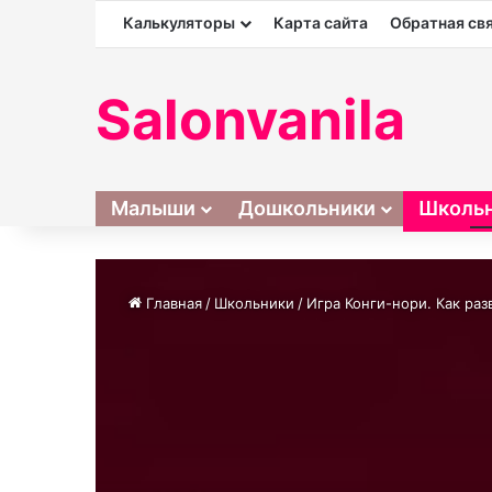
Калькуляторы
Карта сайта
Обратная св
Salonvanila
Малыши
Дошкольники
Школь
Главная
/
Школьники
/
Игра Конги-нори. Как ра