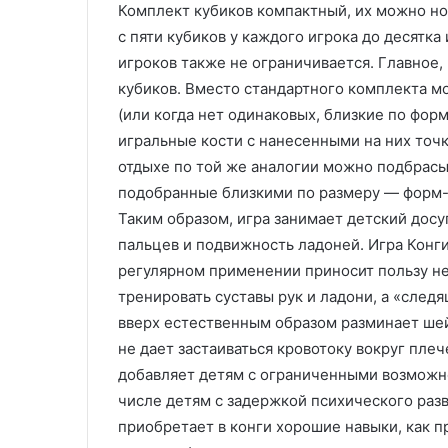
г
Комплект кубиков компактный, их можно но
и
с пяти кубиков у каждого игрока до десятк
и
игроков также не ограничивается. Главное,
и
кубиков. Вместо стандартного комплекта 
в
о
(или когда нет одинаковых, близкие по фор
з
игральные кости с нанесенными на них точка
м
отдыхе по той же аналогии можно подбрасы
о
подобранные близкими по размеру — форм-ф
ж
Таким образом, игра занимает детский досу
н
о
пальцев и подвижность ладоней. Игра Конги
с
регулярном применении приносит пользу не
т
тренировать суставы рук и ладони, а «след
и
вверх естественным образом разминает шей
В
П
не дает застаиваться кровотоку вокруг пле
М
добавляет детям с ограниченными возможно
числе детям с задержкой психического разв
приобретает в конги хорошие навыки, как п