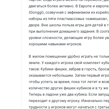
и
в
в
ы
двигаться более активно. В Европе и европ
е
х
(Gonggi), созвучная с эвфемизмом из корейс
р
и
наборы из пяти пластмассовых «камешков», 
с
з
дворе. Вне школы польза игры для детей в 
а
д
л
е
при выполнения домашнего задания. В соот
ь
л
уровни сложности, делающие игру более у
н
и
хорошими навыками игроков.
о
й
с
л
В жилом помещении удобно играть не только 
т
и
ь
т
земле. У каждого игрока свой комплект куб
ь
таков: Кубики-фишки, забрав в горсть, брос
к
е
оказывается небольшим. Затем первый игро
о
м
чтобы успеть за время, пока тот летит и в
м
п
ф
о
количество других фишек-кубиков и в ту ж
о
д
Теперь в ладони уже два кубика. Если запущ
р
д
переходит к другому игроку. Изначально п
т
а
трудности у игроков могут начаться с треть
и
в