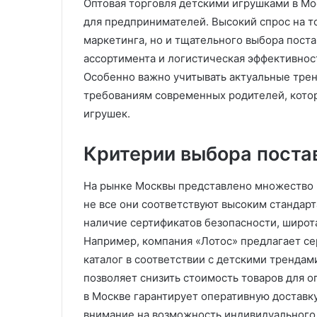
Оптовая торговля детскими игрушками в Мо
И
Х
для предпринимателей. Высокий спрос на т
з
и
маркетинга, но и тщательного выбора пост
г
м
ассортимента и логистическая эффективнос
о
ч
08.08.2025
Особенно важно учитывать актуальные тренд
т
и
Изготовление пластиковых
о
требованиям современных родителей, кото
с
изделий литьем под
0
в
т
игрушек
.
ин:
давлением на заказ:
Хи
л
к
омфорт и
технологии и возможности
уд
е
а
Критерии выбора поста
ВПМ
чи
н
д
и
и
е
в
На рынке Москвы представлено множество 
п
а
не все они соответствуют высоким стандар
л
н
наличие сертификатов безопасности, широта
а
а
Например, компания «Лотос» предлагает с
с
н
т
а
каталог в соответствии с детскими трендам
и
д
позволяет снизить стоимость товаров для о
к
о
в Москве гарантирует оперативную доставк
о
м
внимание на возможность индивидуального 