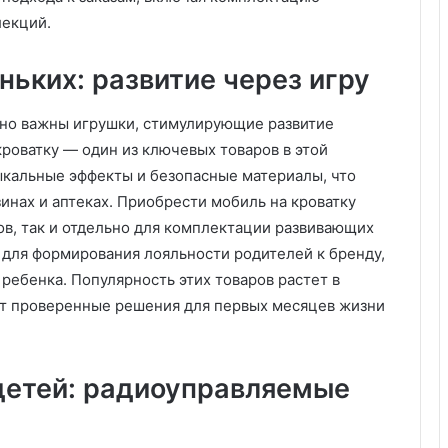
с
лекций.
т
в
е
ьких: развитие через игру
н
н
нно важны игрушки, стимулирующие развитие
ы
й
роватку — один из ключевых товаров в этой
и
зыкальные эффекты и безопасные материалы, что
н
инах и аптеках. Приобрести мобиль на кроватку
т
в, так и отдельно для комплектации развивающих
е
 для формирования лояльности родителей к бренду,
л
л
 ребенка. Популярность этих товаров растет в
е
ут проверенные решения для первых месяцев жизни
к
т
м
е
детей: радиоуправляемые
н
я
е