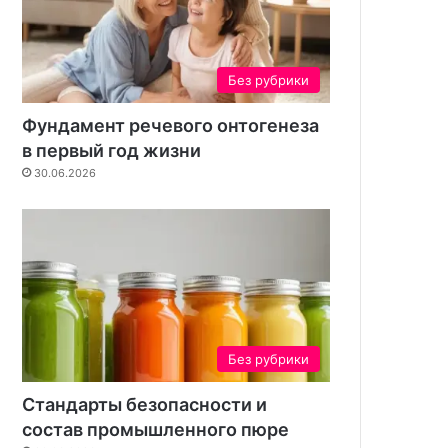
к
а
р
б
Без рубрики
о
н
Фундамент речевого онтогенеза
а
т
в первый год жизни
а
30.06.2026
:
н
а
д
е
ж
н
о
е
Без рубрики
р
е
Стандарты безопасности и
ш
состав промышленного пюре
е