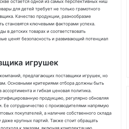
скве остается одной из самых перспективных ниш
Б
овары для детей требует не только грамотного
о
авщика. Качество продукции, разнообразие
т
ть становятся ключевыми факторами успеха.
д
ы в детских товарах и соответствовать
л
11.11.2025
рые ценят безопасность и развивающий потенциал
я
Бот для видео: ка
5.11.2025
в
мчистка дивана на дому:
искусственный и
и
обство, качество и забота о
меняет процесс 
д
вщика игрушек
стоте
контента
е
о
:
компаний, предлагающих поставщики игрушек, но
к
там. Основными критериями отбора должны быть
а
 ассортимента и гибкая ценовая политика.
к
ертифицированную продукцию, регулярно обновляя
и
с
и. Ее сотрудничество с производителями напрямую
к
птовых покупателей, а наличие собственного склада
у
у даже крупных партий. Также стоит обращать
с
подхода к заказам, включая комплектацию