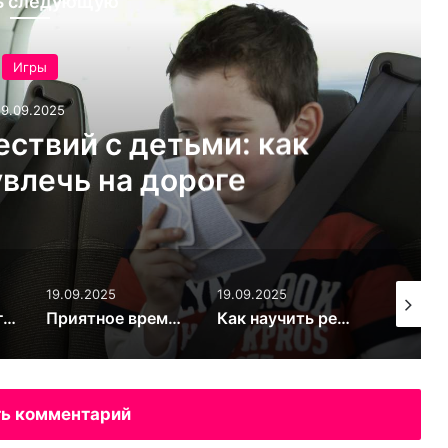
ь следующую
тьми: как
Де
ороге
захва
19.09.2025
19.09.2025
19.09.2025
Приятное времяпровождение с помощью семейных настольных игр
Как научить ребенка играть самостоятельно?
ь комментарий