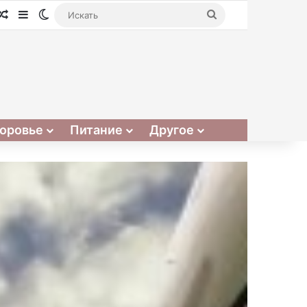
Случайная статья
Sidebar
Switch skin
Искать
оровье
Питание
Другое