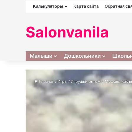
Калькуляторы
Карта сайта
Обратная св
Salonvanila
Малыши
Дошкольники
Школь
Главная
/
Игры
/
Игрушки оптом в Москве: как 