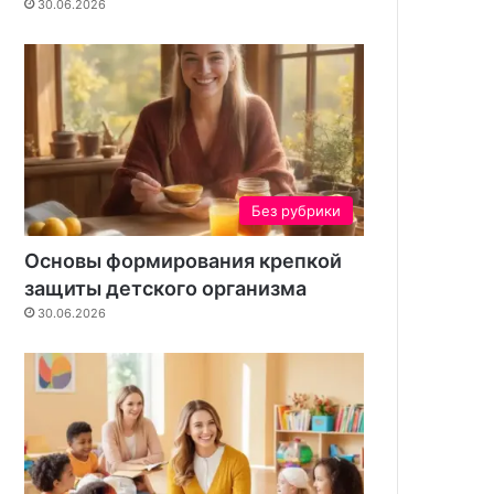
30.06.2026
н
и
е
д
л
я
в
а
ш
Без рубрики
е
г
Основы формирования крепкой
о
защиты детского организма
у
30.06.2026
ч
а
с
т
к
а