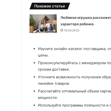
г
Похожие статьи
и
и
и
Любимая игрушка расскажет
в
характере ребенка
о
19.09.2025
з
м
о
Изучите онлайн-каталог поставщика, ч
ж
н
цены.
о
Проконсультируйтесь с менеджером по
с
срокам доставки.
т
и
Уточните возможность получения образ
В
линейки товаров.
П
М
Рассчитайте оптимальный объем партии
мощности.
Используйте программы лояльности и с