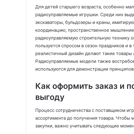
л
б
Для детей старшего возраста, особенно ма
е
о
радиоуправляемые игрушки. Среди них выд
н
т
экскаваторы, бульдозеры и краны, имитиру
и
а
е
о
координацию, пространственное мышление 
м
ч
радиоуправляемую строительную технику о
н
и
пользуется спросом в сезон праздников и в
а
с
реалистичный дизайн делают такие товары л
з
т
Радиоуправляемые модели также востребов
а
о
к
т
используются для демонстрации принципов 
а
е
з
Как оформить заказ и 
:
т
выгоду
е
х
Процесс сотрудничества с поставщиком игр
н
о
ассортимента до получения товара. Чтобы 
л
закупки, важно учитывать следующие моме
о