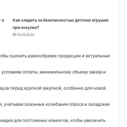
н
т
а
 о
Как следить за безопасностью детских игрушек
при покупке?
19.09.2025
тобы оценить разнообразие продукции и актуальные
 условиям оплаты, минимальному объему заказа и
цов перед крупной закупкой, особенно для новой
, учитывая сезонные колебания спроса и складские
кидки для постоянных клиентов, чтобы увеличить