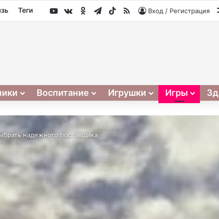
YouTube
vk.com
Одноклассники
Telegram
TikTok
RSS
язь
Теги
Вход / Регистрация
ники
Воспитание
Игрушки
Игры
Зд
выбрать надежного поставщика