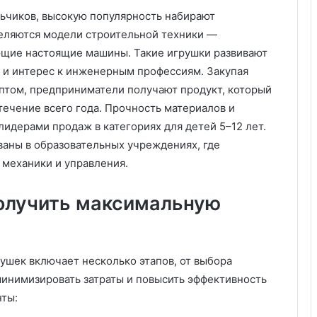
т
льчиков, высокую популярность набирают
п
еляются модели строительной техники —
р
ющие настоящие машины. Такие игрушки развивают
о
ц
и интерес к инженерным профессиям. Закупая
е
птом, предприниматели получают продукт, который
с
 течение всего года. Прочность материалов и
с
идерами продаж в категориях для детей 5–12 лет.
с
аны в образовательных учреждениях, где
о
з
механики и управления.
д
а
получить максимальную
н
и
я
к
ушек включает несколько этапов, от выбора
о
н
минимизировать затраты и повысить эффективность
т
нты:
е