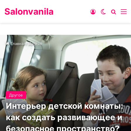
Salonvanila
Войти
Switch ski
Искат
М
Главная
/
Другое
Другое
Интерьер детской комнаты:
как создать развивающее и
безопасное пространство?