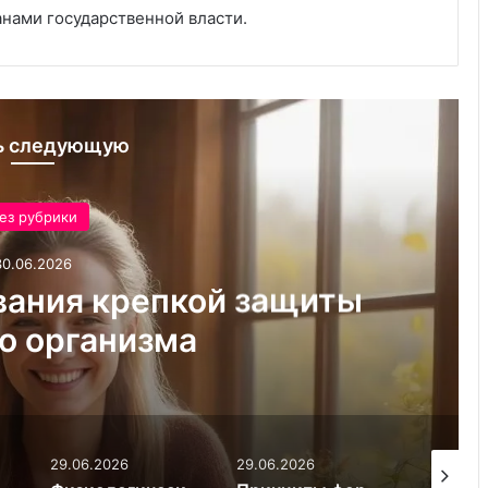
е
анами государственной власти.
ь следующую
ез рубрики
30.06.2026
ания крепкой защиты
о организма
29.06.2026
29.06.2026
03.08.20