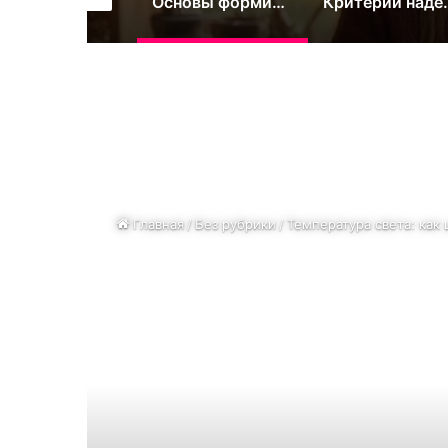
Стандарты безопасности и состав промышленного пюре
Основы формирования крепкой защиты детского организма
Критерии надежности и