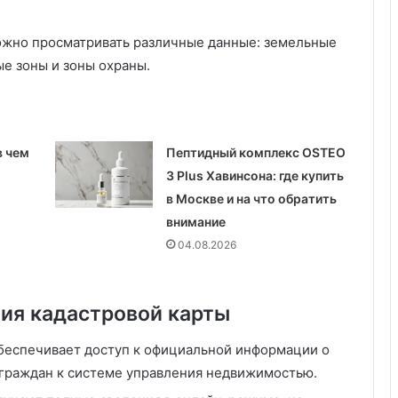
о
:
к
жно просматривать различные данные: земельные
а
ые зоны и зоны охраны.
к
т
е
х
н
в чем
Пептидный комплекс OSTEO
о
3 Plus Хавинсона: где купить
л
в Москве и на что обратить
о
внимание
г
и
04.08.2026
и
у
ч
ия кадастровой карты
а
т
беспечивает доступ к официальной информации о
с
 граждан к системе управления недвижимостью.
я
з