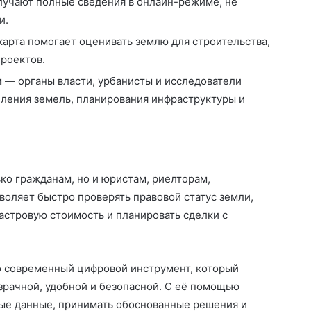
учают полные сведения в онлайн-режиме, не
а
и.
б
о
арта помогает оценивать землю для строительства,
т
роектов.
и
и
— органы власти, урбанисты и исследователи
т
ь
еления земель, планирования инфраструктуры и
с
я
о
н
а
ко гражданам, но и юристам, риелторам,
ш
воляет быстро проверять правовой статус земли,
е
астровую стоимость и планировать сделки с
м
в
о
з
 современный цифровой инструмент, который
д
зрачной, удобной и безопасной. С её помощью
у
х
ные данные, принимать обоснованные решения и