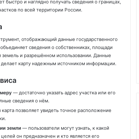
т быстро и наглядно получать сведения о границах,
D
астков по всей территории России.
y
s
а
o
n
струмент, отображающий данные государственного
и
24.10.2025
объединяет сведения о собственниках, площади
д
Dyson и дыхание будущего: ка
ы
ии земель и разрешённом использовании. Данные
025: полное
технологии учатся заботиться
х
о делает карту надежным источником информации.
о выбору
нашем воздухе
а
н
виса
и
е
омеру
— достаточно указать адрес участка или его
б
у
лные сведения о нём.
д
 карта позволяет увидеть точное расположение
у
ки.
щ
е
нии земли
— пользователи могут узнать, к какой
г
х целей он предназначен и кто является его