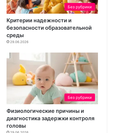
Без рубрики
Критерии надежности и
безопасности образовательной
среды
29.06.2026
Без рубрики
29.06.2026
Критерии надежности и
образовательной
Без рубрики
Физиологические причины и
диагностика задержки контроля
головы
26
29.07.2026
28.07.2026
29.06.2026