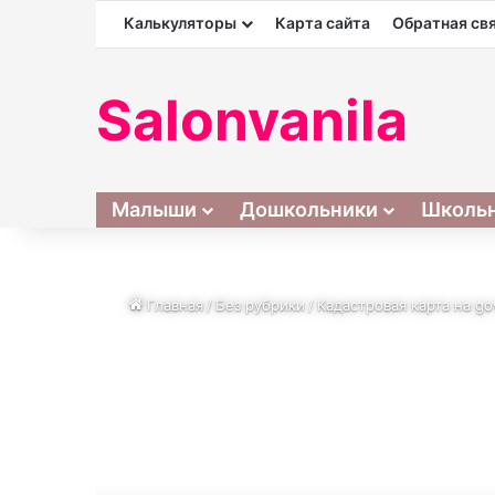
Калькуляторы
Карта сайта
Обратная св
Salonvanila
Малыши
Дошкольники
Школь
Главная
/
Без рубрики
/
Кадастровая карта на g