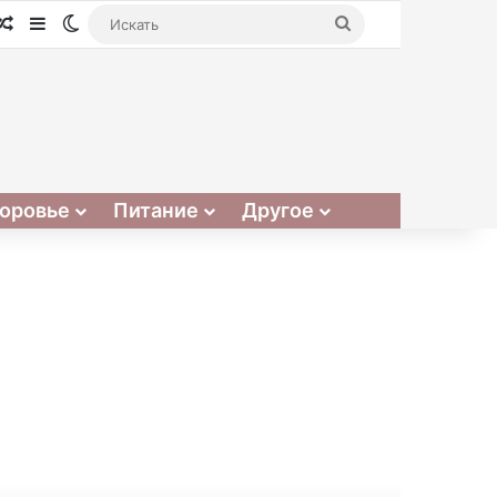
Случайная статья
Sidebar
Switch skin
Искать
оровье
Питание
Другое