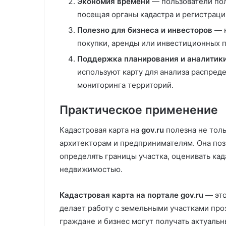
Экономия времени
— пользователи пол
н
посещая органы кадастра и регистраци
и
е
Полезно для бизнеса и инвесторов
— к
д
покупки, аренды или инвестиционных п
л
Поддержка планирования и аналитик
я
в
используют карту для анализа распред
а
мониторинга территорий.
ш
е
Практическое применение
г
о
Кадастровая карта на
gov.ru
полезна не толь
у
архитекторам и предпринимателям. Она поз
ч
а
определять границы участка, оценивать кад
с
недвижимостью.
т
к
Кадастровая карта на портале gov.ru
— это
а
делает работу с земельными участками про
граждане и бизнес могут получать актуаль