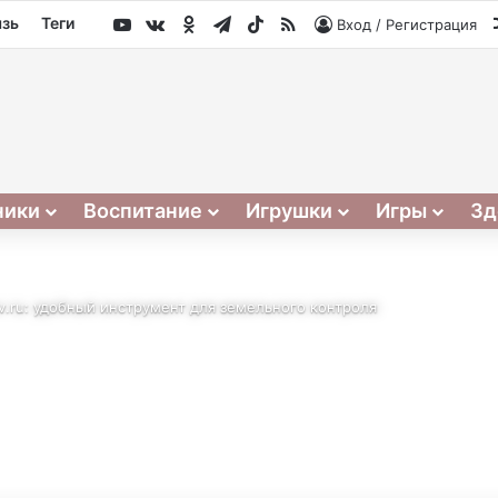
YouTube
vk.com
Одноклассники
Telegram
TikTok
RSS
язь
Теги
Вход / Регистрация
ники
Воспитание
Игрушки
Игры
Зд
ov.ru: удобный инструмент для земельного контроля