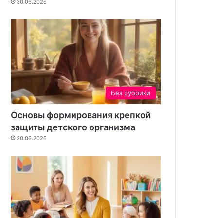
30.06.2026
р
в
о
с
й
е
б
е
Без рубрики
Основы формирования крепкой
защиты детского организма
30.06.2026