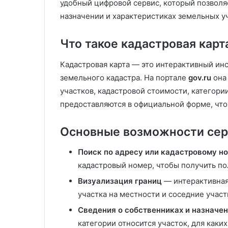
удобный цифровой сервис, который позволяе
С
A
назначении и характеристиках земельных уч
а
p
д
p
Что такое кадастровая карт
о
l
в
e
Кадастровая карта — это интерактивный ин
ы
i
13.11.2025
земельного кадастра. На портале
gov.ru
она 
е
P
Садовые теплицы из
08.11.2025
т
h
участков, кадастровой стоимости, категор
поликарбоната: надежное
Apple iPhone 2
е
o
предоставляются в официальной форме, чт
решение для вашего участка
руководство п
п
n
л
e
Основные возможности сер
и
2
ц
0
Поиск по адресу или кадастровому н
ы
2
и
5
кадастровый номер, чтобы получить по
з
:
Визуализация границ
— интерактивная
п
п
участка на местности и соседние участ
о
о
л
л
Сведения о собственниках и назначе
и
н
категории относится участок, для каки