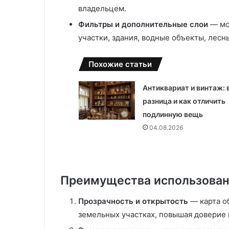
к
о
владельцем.
а
е
р
р
Фильтры и дополнительные слои
— мо
б
у
участки, здания, водные объекты, лесн
о
к
н
о
Похожие статьи
а
в
т
о
а
д
Антиквариат и винтаж: 
с
разница и как отличить
н
т
подлинную вещь
а
в
04.08.2026
д
о
е
п
ж
о
н
в
о
ы
Преимущества использован
е
б
р
о
Прозрачность и открытость
— карта о
е
р
земельных участках, повышая доверие
ш
у
е