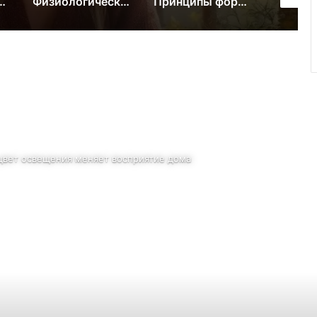
 безопасности образовательной среды
Физиологические причины и диагностика задержки контроля головы
Принципы формирования капсульного гардероба и многослойности