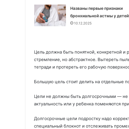
с
л
Названы первые признаки
т
е
бронхиальной астмы у детей
и
н
л
и
10.12.2025
ь
е
м
н
а
Цель должна быть понятной, конкретной и 
з
а
стремление, но абстрактное. Вытереть пыль
к
тетради и протереть его рабочую поверхно
а
з
Большую цель стоит делить на отдельные п
:
т
е
Цели не должны быть долгосрочными — не б
х
актуальность или у ребенка поменяются пр
н
о
Долгосрочные цели подростку надо коррект
л
о
специальный блокнот и отслеживать проме