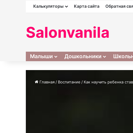
Калькуляторы
Карта сайта
Обратная св
Salonvanila
Малыши
Дошкольники
Школь
Главная
/
Воспитание
/
Как научить ребенка ста