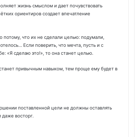
у
полняет жизнь смыслом и дает почувствовать
:
у
чётких ориентиров создает впечатление
д
о
б
 потому, что их не сделали целью: подумали,
с
хотелось… Если поверить, что мечта, пусть и с
т
в
е: «Я сделаю это!», то она станет целью.
о
,
станет привычным навыком, тем проще ему будет в
к
а
ч
е
с
т
ершении поставленной цели не должны оставлять
в
 даже восторг.
о
и
з
а