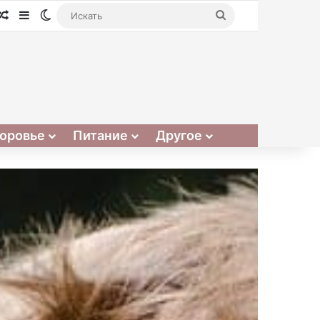
Случайная статья
Sidebar
Switch skin
Искать
оровье
Питание
Другое