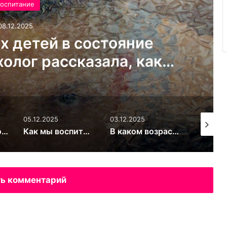
оспитание
08.12.2025
х детей в состояние
олог рассказала, как
стковый кризис и не
вязь с ребёнком
05.12.2025
03.12.2025
03.12.20
Велосипед. Простой способ сделать ребёнка счастливым
Как мы воспитываем своих детей? Скрытые послания
В каком возрасте можно дарить ребёнку смартфон на Новый год: врачи и психологи обсудили риски
ь комментарий