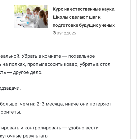
б
Курс на естественные науки.
о
Школы сделают шаг к
т
а
подготовке будущих ученых
о
09.12.2025
ч
и
с
реальной. Убрать в комнате — похвальное
т
о
 на полках, пропылесосить ковер, убрать в стол
т
сть — другое дело.
е
одзадачи.
ольше, чем на 2-3 месяца, иначе они потеряют
иоритеты.
ировать и контролировать — удобно вести
жуточные результаты.