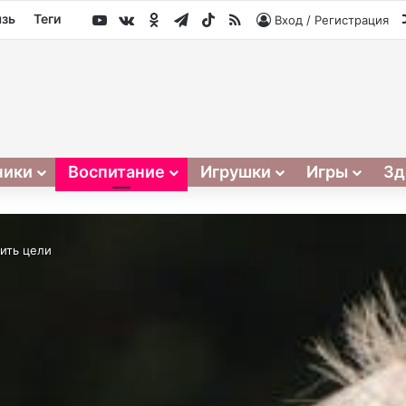
YouTube
vk.com
Одноклассники
Telegram
TikTok
RSS
язь
Теги
Вход / Регистрация
ники
Воспитание
Игрушки
Игры
Зд
вить цели