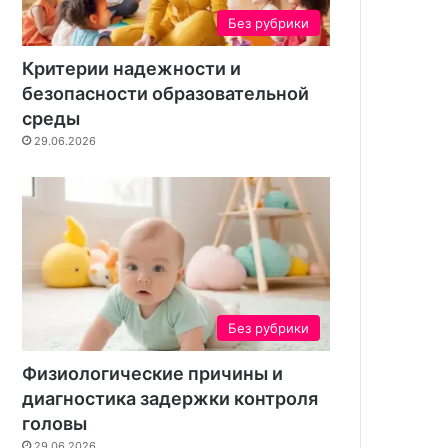
н
Без рубрики
т
а
Критерии надежности и
безопасности образовательной
среды
29.06.2026
Без рубрики
Физиологические причины и
диагностика задержки контроля
головы
29.06.2026