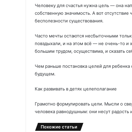
и
в
Человеку для счастья нужна цель — она на
в
ы
е
х
собственную значимость. А вот отсутствие 
р
и
бесполезности существования.
с
з
а
д
Часто мечты остаются несбыточными только
л
е
повздыхали, и на этом всё — не очень-то и 
ь
л
н
и
большим трудом, осуществима, и сказать себ
о
й
с
л
Чем раньше постановка целей для ребенка 
т
и
будущем.
ь
т
ь
к
е
Как развивать в детях целеполагание
о
м
м
п
Грамотно формулировать цели. Мысли о св
ф
о
человека равнодушным: они несут радость и
о
д
р
д
т
а
Похожие статьи
и
в