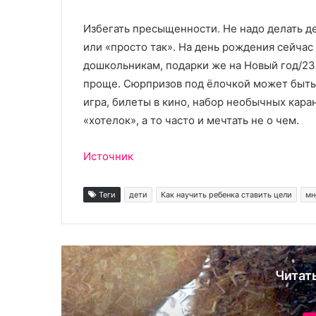
г
и
Избегать пресыщенности. Не надо делать д
и
или «просто так». На день рождения сейча
и
дошкольникам, подарки же на Новый год/23
в
о
проще. Сюрпризов под ёлочкой может быть 
з
игра, билеты в кино, набор необычных кар
м
«хотелок», а то часто и мечтать не о чем.
о
ж
н
Источник
о
с
Теги
дети
Как научить ребенка ставить цели
мн
т
и
В
П
М
Читат