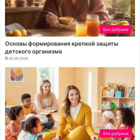
з
г
д
о
а
у
н
ч
и
а
Без рубрики
я
с
к
т
Основы формирования крепкой защиты
о
к
детского организма
н
а
30.06.2026
т
е
н
т
а
Без рубрики