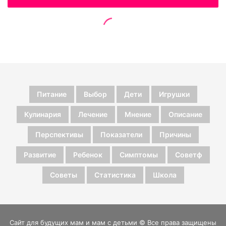
Питание
Выбор
Дети
Игрушки
Кулинария
Лечение
Мнение
Описание
Перспективы
Показатели
Причины
Развитие
Ребенок
Симптомы
Советф
Советы
Статистика
Школа
Сайт для будущих мам и мам с детьми © Все права защищены