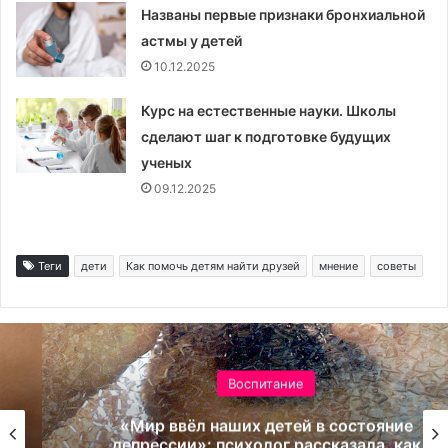
Названы первые признаки бронхиальной
астмы у детей
10.12.2025
Курс на естественные науки. Школы
сделают шаг к подготовке будущих
ученых
09.12.2025
Теги
дети
Как помочь детям найти друзей
мнение
советы
Воспитание
«Мир ввёл наших детей в состояние
депрессии»: психолог рассказала, как