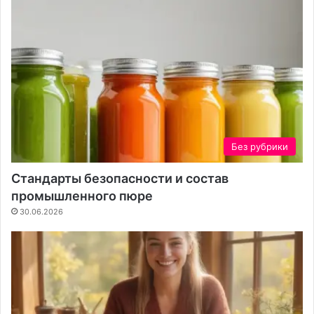
е
а
л
д
л
е
е
ж
к
н
т
о
м
е
е
р
н
е
я
ш
Без рубрики
е
е
т
н
Стандарты безопасности и состав
п
и
промышленного пюре
р
е
о
д
30.06.2026
ц
л
е
я
с
в
с
а
с
ш
о
е