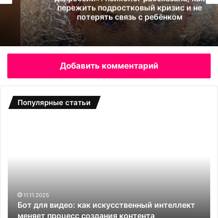
пережить подростковый кризис и не
потерять связь с ребёнком
Добавить комментарий
Популярные статьи
Б
С
о
а
т
д
д
о
л
в
я
ы
в
е
и
т
11.11.2025
и
Бот для видео: как искусственный интеллект
д
е
меняет процесс создания контента
е
п