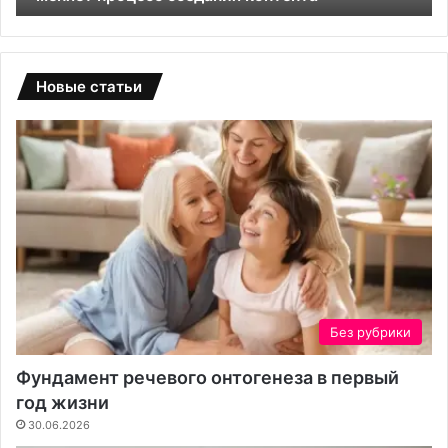
о
л
:
и
к
ц
а
ы
Новые статьи
к
и
и
з
с
п
к
о
у
л
с
и
с
к
т
а
в
р
е
б
н
о
н
н
Без рубрики
ы
а
й
т
Фундамент речевого онтогенеза в первый
и
а
год жизни
н
:
30.06.2026
т
н