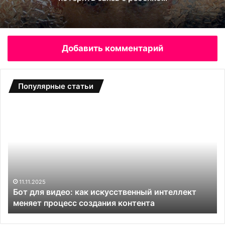
Добавить комментарий
Популярные статьи
Б
С
о
а
т
д
д
о
л
в
я
ы
в
е
и
т
11.11.2025
и
Бот для видео: как искусственный интеллект
д
е
меняет процесс создания контента
е
п
о
л
:
и