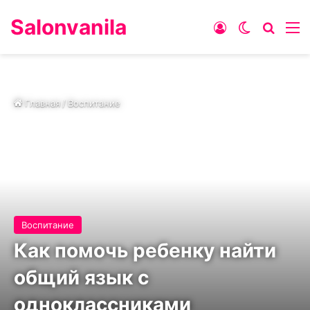
Salonvanila
Войти
Switch ski
Искат
М
Главная
/
Воспитание
Воспитание
Как помочь ребенку найти
общий язык с
одноклассниками