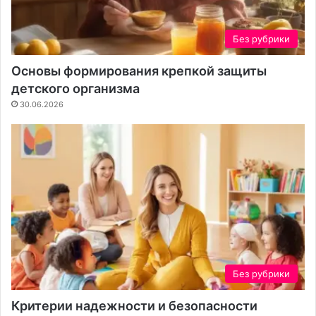
а
у
н
ч
и
а
Без рубрики
я
с
к
т
Основы формирования крепкой защиты
о
к
детского организма
н
а
30.06.2026
т
е
н
т
а
Без рубрики
Критерии надежности и безопасности