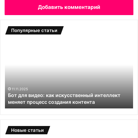
Добавить комментарий
Популярные статьи
Б
С
о
а
т
д
д
о
л
в
я
ы
в
е
и
т
11.11.2025
и
Бот для видео: как искусственный интеллект
д
е
меняет процесс создания контента
е
п
о
л
:
и
к
ц
а
ы
Новые статьи
к
и