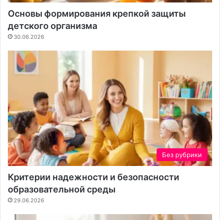
к
т
Основы формирования крепкой защиты
о
к
детского организма
н
а
30.06.2026
т
е
н
т
а
Без рубрики
Критерии надежности и безопасности
образовательной среды
29.06.2026