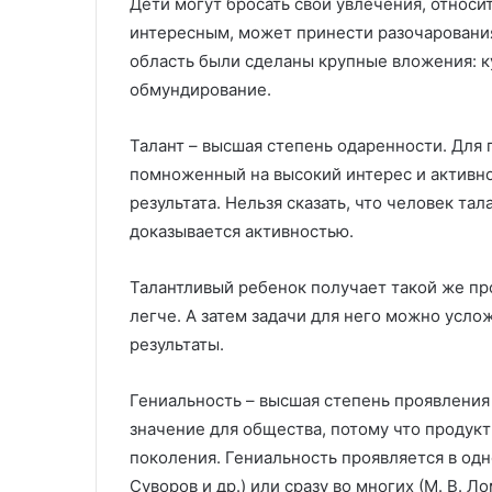
Дети могут бросать свои увлечения, относит
с
л
интересным, может принести разочарования
т
е
область были сделаны крупные вложения: 
и
н
л
и
обмундирование.
ь
е
м
Талант – высшая степень одаренности. Для
н
помноженный на высокий интерес и активно
а
з
результата. Нельзя сказать, что человек тал
а
доказывается активностью.
к
а
Талантливый ребенок получает такой же прод
з
легче. А затем задачи для него можно усло
:
т
результаты.
е
х
Гениальность – высшая степень проявления 
н
значение для общества, потому что продукт
о
л
поколения. Гениальность проявляется в одно
о
Суворов и др.) или сразу во многих (М. В. Л