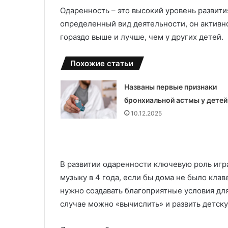
и
в
Одаренность – это высокий уровень развит
в
ы
е
х
определенный вид деятельности, он активно
р
и
гораздо выше и лучше, чем у других детей.
с
з
а
д
Похожие статьи
л
е
ь
л
н
и
Названы первые признаки
о
й
бронхиальной астмы у детей
с
л
10.12.2025
т
и
ь
т
ь
к
е
о
м
В развитии одаренности ключевую роль игра
м
п
музыку в 4 года, если бы дома не было кла
ф
о
нужно создавать благоприятные условия для
о
д
р
случае можно «вычислить» и развить детск
д
т
а
и
в