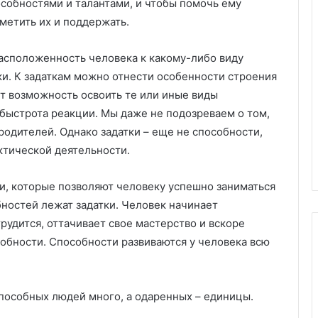
собностями и талантами, и чтобы помочь ему
Х
метить их и поддержать.
и
м
расположенность человека к какому-либо виду
ч
ки. К задаткам можно отнести особенности строения
и
пластиковых
ут возможность освоить те или иные виды
с
м под
05.11.2025
т
 быстрота реакции. Мы даже не подозреваем о том,
аказ:
Химчистка дивана на дому:
к
 родителей. Однако задатки – еще не способности,
возможности
удобство, качество и забота о
а
актической деятельности.
чистоте
д
и
в
и, которые позволяют человеку успешно заниматься
а
бностей лежат задатки. Человек начинает
н
рудится, оттачивает свое мастерство и вскоре
а
особности. Способности развиваются у человека всю
н
а
д
о
способных людей много, а одаренных – единицы.
м