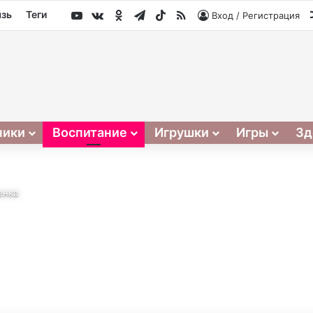
YouTube
vk.com
Одноклассники
Telegram
TikTok
RSS
язь
Теги
Вход / Регистрация
ники
Воспитание
Игрушки
Игры
Зд
енка