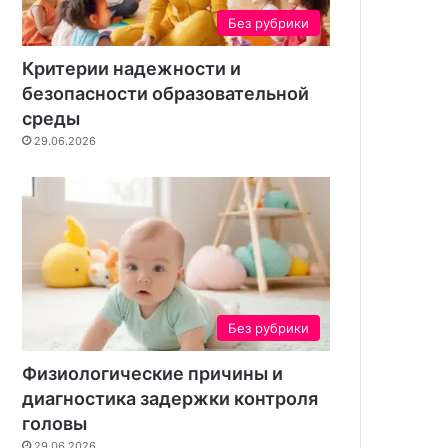
н
Без рубрики
т
а
Критерии надежности и
безопасности образовательной
среды
29.06.2026
Без рубрики
Воспитание
Физиологические причины и
05.12.2025
диагностика задержки контроля
Велосипед. Простой сп
головы
ребёнка счаст
29.06.2026