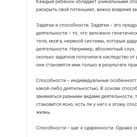
Каждый ребёнок обладает уникальными спо
С
И
раскрыть свой потенциал, важно вовремя за
а
з
р
г
Задатки и способности. Задатки – это пред
а
о
08.08.2025
деятельности – то, что заложено генетичес
ф
т
Изготовление 
тела, мозга, нервной системы, которые дад
а
о
изделий литье
16.12.2025
н
в
деятельности. Например, абсолютный слух,
Сарафаны для женщин:
давлением на з
ы
л
сколько задатков получили в наследство от
универсальность, комфорт и
технологии и 
д
е
они становятся ими только в результате пр
стиль
ВПМ
л
н
я
и
ж
е
Способности – индивидуальные особенност
е
п
какой-либо деятельностью. В основе спосо
н
л
заниматься разными видами деятельности, т
щ
а
становится ясно, есть ли у него к этому сп
и
с
н
т
жизнь.
и
у
к
Способности – шаг к одаренности. Однако 
н
о