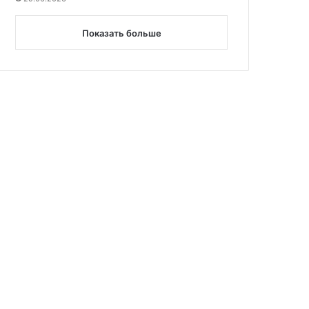
Показать больше
25
02.12.2025
02.12.2025
Ахметова: родителям следует избегать жесткого контроля за детьми в Сети
Атомная бомба в кармане. Ученый Савватеев призвал запретить детям смартфоны
Нужен ли ночник и что делать, если ребёнок боится спать один: советы психолога