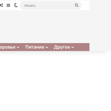
Случайная статья
Sidebar
Switch skin
Искать
оровье
Питание
Другое