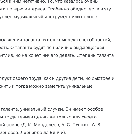
ься к ним негативно. То, что казалось очень
б
 и потерю интереса. Особенно обидно, если в эту
о
куплен музыкальный инструмент или полное
т
а
о
ч
 появления таланта нужен комплекс способностей,
и
сть. О таланте судят по наличию выдающегося
с
т
антлив, но не хочет ничего делать. Степень таланта
о
т
е
укт своего труда, как и другие дети, но быстрее и
жнить и тогда можно заметить уникальные
таланта, уникальный случай. Он имеет особое
ы труда гениев ценны не только для своего
й сфере (Д. И. Менделеев, А. С. Пушкин, А. В.
омоносов, Леонардо да Винчи).