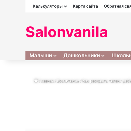
Калькуляторы
Карта сайта
Обратная св
Salonvanila
Малыши
Дошкольники
Школь
Главная
/
Воспитание
/
Как раскрыть талант реб