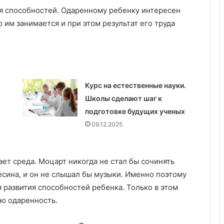
у
ия способностей. Одаренному ребенку интересен
:
у
 им занимается и при этом результат его труда
д
о
б
с
т
в
Курс на естественные науки.
о
Школы сделают шаг к
,
подготовке будущих ученых
к
09.12.2025
а
ч
е
с
ет среда. Моцарт никогда не стал бы сочинять
т
весина, и он не слышал бы музыки. Именно поэтому
в
 развития способностей ребенка. Только в этом
о
ую одаренность.
и
з
а