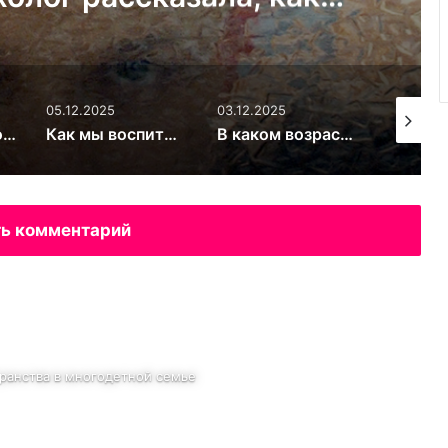
стковый кризис и не
вязь с ребёнком
05.12.2025
03.12.2025
03.12.20
Велосипед. Простой способ сделать ребёнка счастливым
Как мы воспитываем своих детей? Скрытые послания
В каком возрасте можно дарить ребёнку смартфон на Новый год: врачи и психологи обсудили риски
ь комментарий