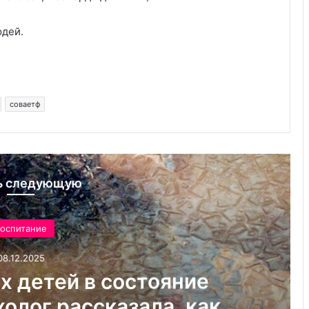
юдей.
соваетф
ь следующую
оспитание
08.12.2025
х детей в состояние
олог рассказала, как