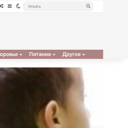
Случайная статья
Sidebar
Switch skin
Искать
оровье
Питание
Другое