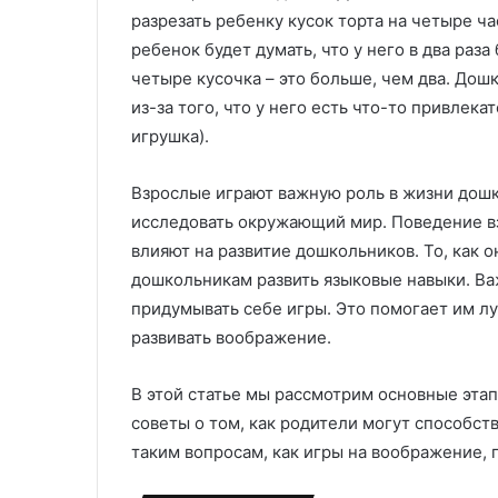
с
л
разрезать ребенку кусок торта на четыре час
т
е
ребенок будет думать, что у него в два раза
и
н
четыре кусочка – это больше, чем два. До
л
и
из-за того, что у него есть что-то привлек
ь
е
м
игрушка).
н
а
Взрослые играют важную роль в жизни дошк
з
исследовать окружающий мир. Поведение в
а
к
влияют на развитие дошкольников. То, как 
а
дошкольникам развить языковые навыки. Ва
з
придумывать себе игры. Это помогает им л
:
развивать воображение.
т
е
х
В этой статье мы рассмотрим основные этап
н
советы о том, как родители могут способст
о
таким вопросам, как игры на воображение, 
л
о