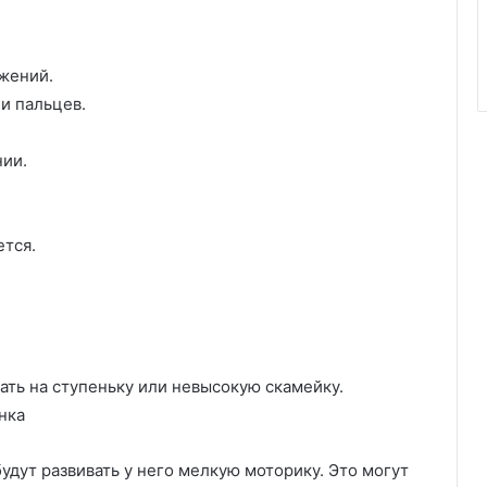
жений.
и пальцев.
нии.
ется.
ать на ступеньку или невысокую скамейку.
нка
дут развивать у него мелкую моторику. Это могут