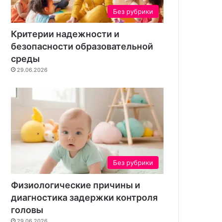
н
Без рубрики
т
а
Критерии надежности и
безопасности образовательной
среды
29.06.2026
Без рубрики
Физиологические причины и
диагностика задержки контроля
головы
29.06.2026