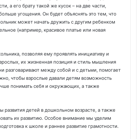
б
ти, а его брату такой же кусок – на две части,
о
 больше угощения. Он будет объяснять это тем, что
т
школьник может начать дружить с другим ребенком
а
ательное (например, красивое платье или новая
о
ч
и
с
ольника, позволяя ему проявлять инициативу и
т
зрослых, их жизненная позиция и стиль мышления
о
т
они разговаривают между собой и с детьми, помогает
е
жно, чтобы взрослые давали детям возможность
учше понимать себя и окружающих, а также
ы развития детей в дошкольном возрасте, а также
вовать их развитию. Особое внимание мы уделим
подготовка к школе и раннее развитие грамотности.