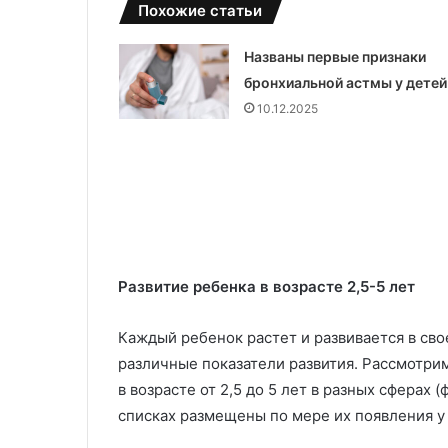
г
Похожие статьи
и
и
Названы первые признаки
и
бронхиальной астмы у детей
в
10.12.2025
о
з
м
о
ж
н
о
с
т
Развитие ребенка в возрасте 2,5-5 лет
и
В
Каждый ребенок растет и развивается в сво
П
различные показатели развития. Рассмотри
М
в возрасте от 2,5 до 5 лет в разных сферах (
списках размещены по мере их появления у 