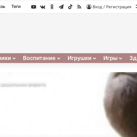
YouTube
vk.com
Одноклассники
Telegram
TikTok
RSS
язь
Теги
Вход / Регистрация
ники
Воспитание
Игрушки
Игры
Зд
в дошкольном возрасте