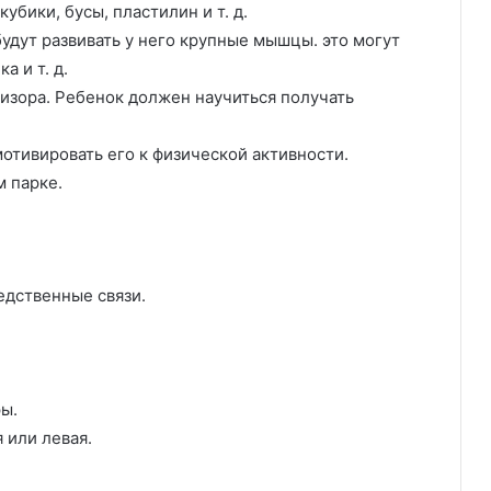
убики, бусы, пластилин и т. д.
удут развивать у него крупные мышцы. это могут
а и т. д.
изора. Ребенок должен научиться получать
мотивировать его к физической активности.
м парке.
едственные связи.
ы.
 или левая.