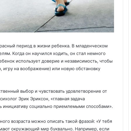
у
:
у
д
о
б
с
т
екрасный период в жизни ребенка. В младенческом
в
лям. Когда он научился ходить, он стал немного
о
ебенок использует доверие и независимость, чтобы
,
к
, игру на воображение) или новую обстановку
а
ч
е
твенный выбор и чувствовать удовлетворение от
с
т
сихолог Эрик Эриксон, «главная задача
в
ть инициативу социально приемлемыми способами».
о
и
ого возраста можно описать такой фразой: «У тебя
з
имают окружающий мир буквально. Например, если
а