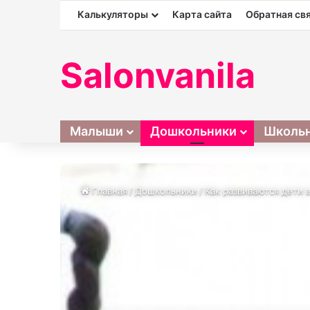
Калькуляторы
Карта сайта
Обратная св
Salonvanila
Малыши
Дошкольники
Школь
Главная
/
Дошкольники
/
Как развиваются дети 