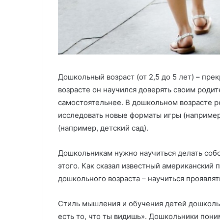
и
в
в
ы
е
х
р
и
с
з
а
д
л
е
ь
л
Дошкольный возраст (от 2,5 до 5 лет) – пр
н
и
возрасте он научился доверять своим родите
о
й
самостоятельнее. В дошкольном возрасте р
с
л
т
и
исследовать новые форматы игры (например
ь
т
(например, детский сад).
ь
к
е
Дошкольникам нужно научиться делать собс
о
м
м
п
этого. Как сказал известный американский п
ф
о
дошкольного возраста – научиться проявля
о
д
р
д
Стиль мышления и обучения детей дошкольн
т
а
есть то, что ты видишь». Дошкольники пон
и
в