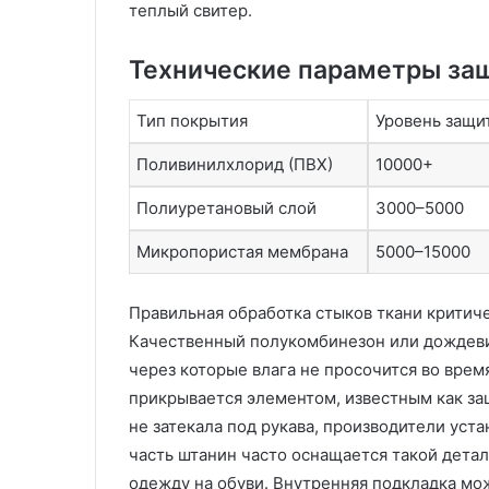
и
в
теплый свитер.
в
ы
е
х
Технические параметры за
р
и
с
з
а
д
Тип покрытия
Уровень защи
л
е
ь
л
Поливинилхлорид (ПВХ)
10000+
н
и
о
Полиуретановый слой
й
3000–5000
с
л
Микропористая мембрана
5000–15000
т
и
ь
т
ь
Правильная обработка стыков ткани критиче
к
е
Качественный полукомбинезон или дождев
о
м
м
п
через которые влага не просочится во врем
ф
о
прикрывается элементом, известным как за
о
д
не затекала под рукава, производители ус
р
д
часть штанин часто оснащается такой дета
т
а
одежду на обуви. Внутренняя подкладка мо
и
в