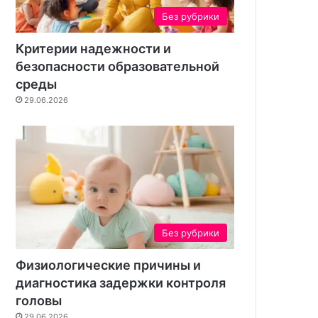
н
Без рубрики
т
а
Критерии надежности и
безопасности образовательной
среды
29.06.2026
Без рубрики
Физиологические причины и
диагностика задержки контроля
головы
29.06.2026