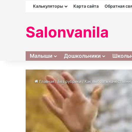
Калькуляторы
Карта сайта
Обратная св
Salonvanila
Малыши
Дошкольники
Школь
Главная
/
Без рубрики
/
Как выбрать качествен