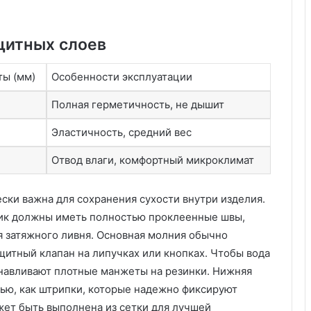
у
:
у
щитных слоев
д
о
б
ты (мм)
Особенности эксплуатации
с
т
Полная герметичность, не дышит
в
Эластичность, средний вес
о
,
Отвод влаги, комфортный микроклимат
к
а
ч
ски важна для сохранения сухости внутри изделия.
е
ик должны иметь полностью проклеенные швы,
с
т
я затяжного ливня. Основная молния обычно
в
щитный клапан на липучках или кнопках. Чтобы вода
о
танавливают плотные манжеты на резинки. Нижняя
и
лью, как штрипки, которые надежно фиксируют
з
жет быть выполнена из сетки для лучшей
а