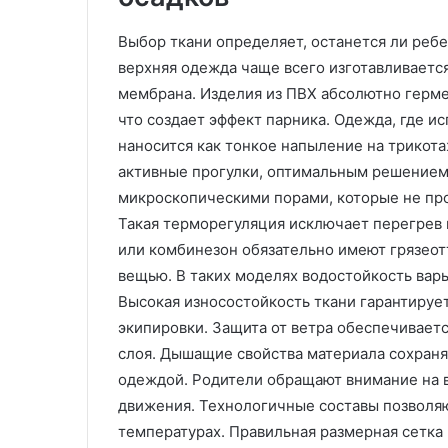
С
И
Выбор ткани определяет, останется ли реб
а
з
верхняя одежда чаще всего изготавливается
р
г
а
о
мембрана. Изделия из ПВХ абсолютно герм
08.08.2025
ф
т
Изготовление 
что создает эффект парника. Одежда, где и
а
о
изделий литье
наносится как тонкое напыление на трикот
16.12.2025
н
в
Сарафаны для женщин:
давлением на з
активные прогулки, оптимальным решением
ы
л
универсальность, комфорт и
технологии и 
микроскопическими порами, которые не про
д
е
стиль
ВПМ
л
н
Такая терморегуляция исключает перегрев и
я
и
или комбинезон обязательно имеют грязео
ж
е
вещью. В таких моделях водостойкость варь
е
п
Высокая износостойкость ткани гарантируе
н
л
щ
а
экипировки. Защита от ветра обеспечивает
и
с
слоя. Дышащие свойства материала сохраня
н
т
одеждой. Родители обращают внимание на в
и
движения. Технологичные составы позволяю
у
к
н
о
температурах. Правильная размерная сетка 