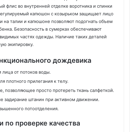
б
ый флис во внутренней отделке воротника и спинки
о
 Регулируемый капюшон с козырьком защищает лицо
т
и на талии и капюшоне позволяют подогнать объем
а
енка. Безопасность в сумерках обеспечивают
о
ч
видимых частях одежды. Наличие таких деталей
и
ую экипировку.
с
т
нкционального дождевика
о
т
 лица от потоков воды.
е
ля плотного прилегания к телу.
, позволяющее просто протереть ткань салфеткой.
 задирание штанин при активном движении.
овышенного потоотделения.
 по проверке качества