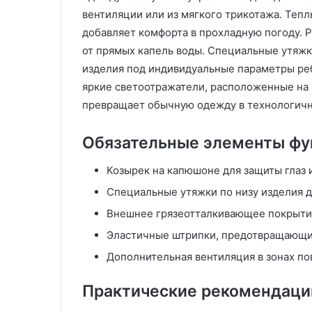
с
л
вентиляции или из мягкого трикотажа. Тепл
т
е
добавляет комфорта в прохладную погоду.
и
н
от прямых капель воды. Специальные утяжк
л
и
изделия под индивидуальные параметры реб
ь
е
м
яркие светоотражатели, расположенные на 
н
превращает обычную одежду в технологичн
а
з
Обязательные элементы фу
а
к
Козырек на капюшоне для защиты глаз и
а
з
Специальные утяжки по низу изделия д
:
Внешнее грязеотталкивающее покрытие
т
е
Эластичные штрипки, предотвращающие
х
Дополнительная вентиляция в зонах п
н
о
Практические рекомендации
л
о