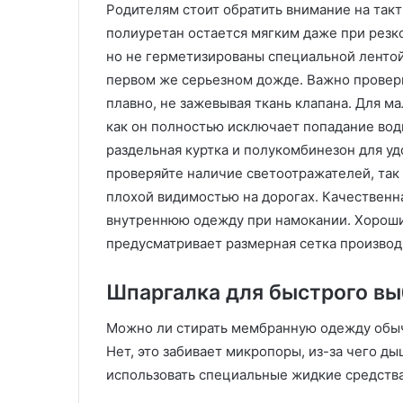
г
Родителям стоит обратить внимание на так
и
полиуретан остается мягким даже при резк
и
но не герметизированы специальной лентой
и
первом же серьезном дожде. Важно провери
в
о
плавно, не зажевывая ткань клапана. Для 
з
как он полностью исключает попадание вод
м
раздельная куртка и полукомбинезон для у
о
проверяйте наличие светоотражателей, так
ж
плохой видимостью на дорогах. Качественн
н
о
внутреннюю одежду при намокании. Хороший
с
предусматривает размерная сетка производ
т
и
Шпаргалка для быстрого в
В
П
Можно ли стирать мембранную одежду об
М
Нет, это забивает микропоры, из-за чего д
использовать специальные жидкие средства