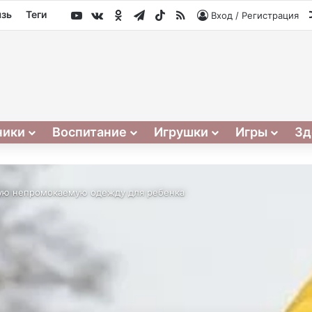
YouTube
vk.com
Одноклассники
Telegram
TikTok
RSS
язь
Теги
Вход / Регистрация
ники
Воспитание
Игрушки
Игры
Зд
ную непромокаемую одежду для ребенка