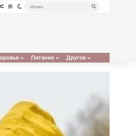
Случайная статья
Sidebar
Switch skin
Искать
оровье
Питание
Другое