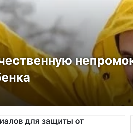
ачественную непром
бенка
иалов для защиты от