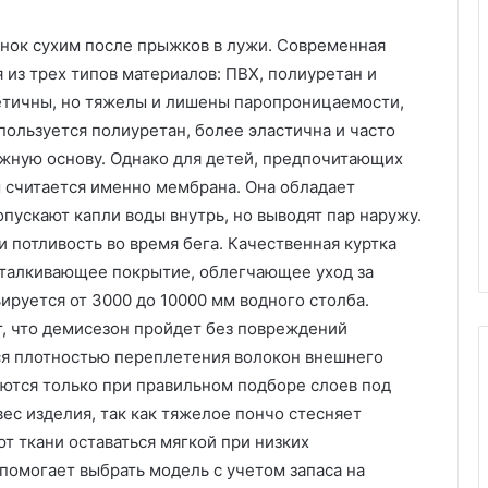
Х
енок сухим после прыжков в лужи. Современная
и
 из трех типов материалов: ПВХ, полиуретан и
м
ч
етичны, но тяжелы и лишены паропроницаемости,
и
пластиковых
спользуется полиуретан, более эластична и часто
с
м под
ажную основу. Однако для детей, предпочитающих
05.11.2025
т
аказ:
Химчистка дивана на дому:
 считается именно мембрана. Она обладает
к
возможности
удобство, качество и забота о
пускают капли воды внутрь, но выводят пар наружу.
а
чистоте
д
 потливость во время бега. Качественная куртка
и
тталкивающее покрытие, облегчающее уход за
в
ируется от 3000 до 10000 мм водного столба.
а
т, что демисезон пройдет без повреждений
н
а
ся плотностью переплетения волокон внешнего
н
ются только при правильном подборе слоев под
а
ес изделия, так как тяжелое пончо стесняет
д
т ткани оставаться мягкой при низких
о
м
помогает выбрать модель с учетом запаса на