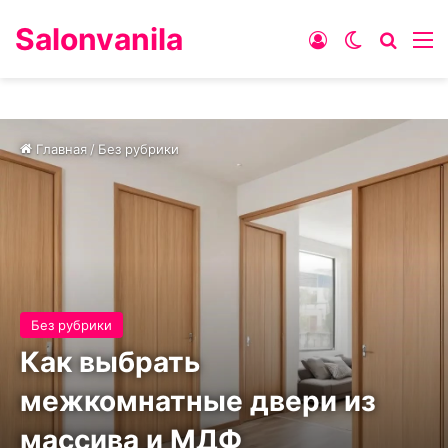
Salonvanila
Войти
Switch ski
Искат
М
Главная
/
Без рубрики
Без рубрики
Как выбрать
межкомнатные двери из
массива и МДФ