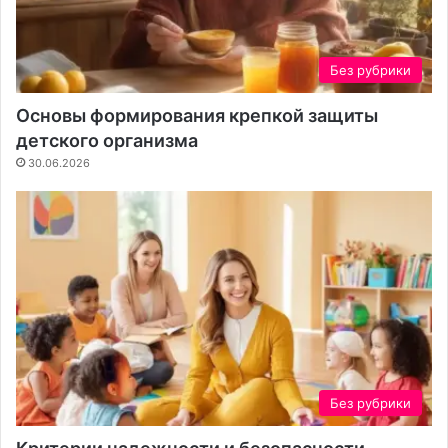
у
ч
а
Без рубрики
с
т
Основы формирования крепкой защиты
к
детского организма
а
30.06.2026
Без рубрики