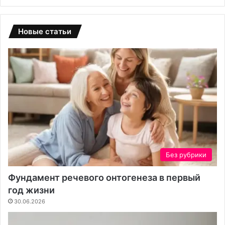
и
ц
ы
Новые статьи
и
з
п
о
л
и
к
а
р
б
о
н
Без рубрики
а
т
Фундамент речевого онтогенеза в первый
а
год жизни
:
30.06.2026
н
а