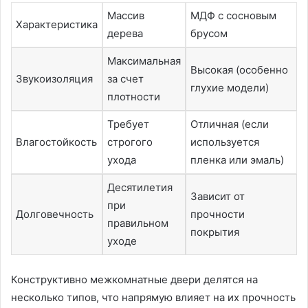
Массив
МДФ с сосновым
Характеристика
дерева
брусом
Максимальная
Высокая (особенно
Звукоизоляция
за счет
глухие модели)
плотности
Требует
Отличная (если
Влагостойкость
строгого
используется
ухода
пленка или эмаль)
Десятилетия
Зависит от
при
Долговечность
прочности
правильном
покрытия
уходе
Конструктивно межкомнатные двери делятся на
несколько типов, что напрямую влияет на их прочность