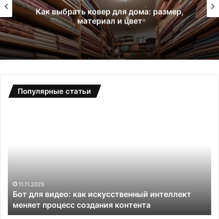
Как выбрать ковер для дома: размер,
материал и цвет
Популярные статьи
С
а
д
о
в
ы
е
т
13.11.2025
 как искусственный интеллект
Садовые теплицы и
е
 создания контента
решение для вашег
п
л