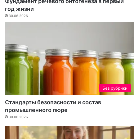
Фундамент речевого онтогенеза в первый
т
е
год жизни
ь
м
30.06.2026
п
и
е
у
р
в
е
е
д
р
п
е
р
н
о
н
ц
о
е
с
д
т
Без рубрики
у
ь
р
в
Стандарты безопасности и состав
о
с
промышленного пюре
й
е
б
30.06.2026
е