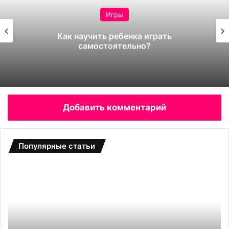
Игры
Как научить ребенка играть
самостоятельно?
Добавить комментарий
Популярные статьи
Л
Н
а
а
з
р
е
а
р
щ
н
и