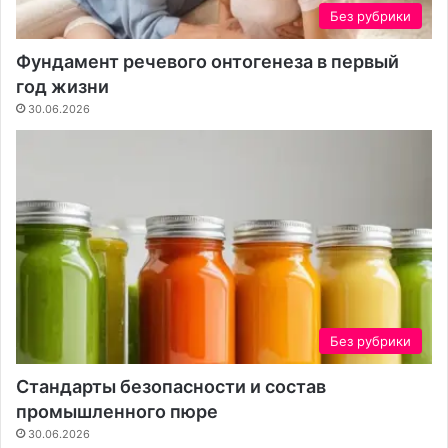
н
Без рубрики
а
т
Фундамент речевого онтогенеза в первый
а
год жизни
:
30.06.2026
н
а
д
е
ж
н
о
е
р
е
ш
Без рубрики
е
н
Стандарты безопасности и состав
и
промышленного пюре
е
д
30.06.2026