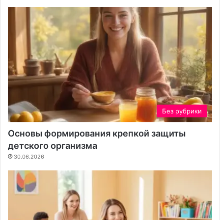
л
я
в
а
ш
е
г
о
у
ч
а
Без рубрики
с
т
Основы формирования крепкой защиты
к
детского организма
а
30.06.2026