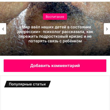
оспитание
В
их детей в состояние
холог рассказала, как
Велосипед. Пр
остковый кризис и не
ребёнк
связь с ребёнком
Добавить комментарий
Популярные статьи
С
а
д