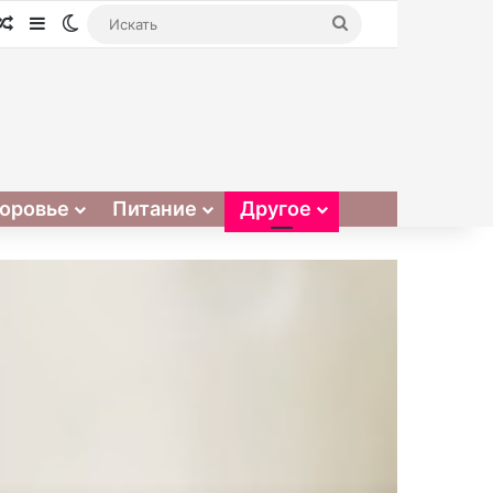
Случайная статья
Sidebar
Switch skin
Искать
оровье
Питание
Другое