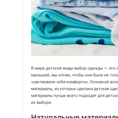
в
у
ы
:
х
у
и
д
з
о
д
б
е
с
л
т
и
в
й
о
л
,
и
к
т
а
В мире детской моды выбор одежды — это не
ь
ч
малышей, мы хотим, чтобы они были не тол
е
е
чувствовали себя комфортно.
Основной аспе
м
с
материалы, из которых сделана детская оде
п
т
о
в
материалы лучше всего подходят для детск
д
о
их выборе.
д
и
а
з
Натуральные материал
в
а