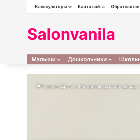
Калькуляторы
Карта сайта
Обратная св
Salonvanila
Малыши
Дошкольники
Школь
Главная
/
Другое
/
Материалы детской одежды: 