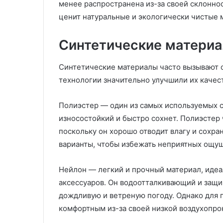
менее распространена из-за своей склоннос
г
и
ценит натуральные и экологически чистые 
и
и
Синтетические матери
в
о
з
Синтетические материалы часто вызывают 
м
технологии значительно улучшили их качест
о
ж
Полиэстер — один из самых используемых с
н
износостойкий и быстро сохнет. Полиэстер 
о
с
поскольку он хорошо отводит влагу и сохр
т
варианты, чтобы избежать неприятных ощущ
и
В
Нейлон — легкий и прочный материал, иде
П
М
аксессуаров. Он водоотталкивающий и защи
дождливую и ветреную погоду. Однако для 
комфортным из-за своей низкой воздухопр