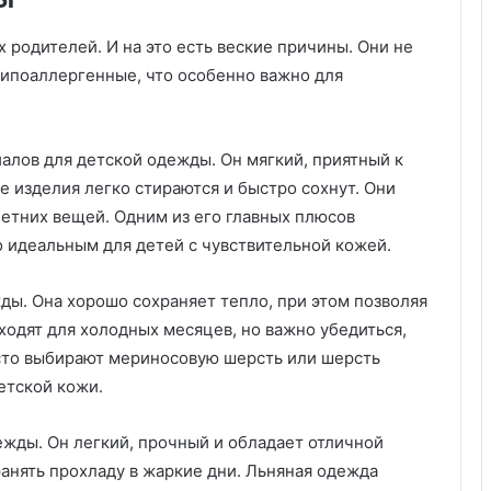
т
п
родителей. И на это есть веские причины. Они не
р
гипоаллергенные, что особенно важно для
о
ц
е
с
алов для детской одежды. Он мягкий, приятный к
с
е изделия легко стираются и быстро сохнут. Они
с
летних вещей. Одним из его главных плюсов
о
о идеальным для детей с чувствительной кожей.
з
д
а
ы. Она хорошо сохраняет тепло, при этом позволяя
н
одят для холодных месяцев, но важно убедиться,
и
асто выбирают мериносовую шерсть или шерсть
я
к
етской кожи.
о
н
жды. Он легкий, прочный и обладает отличной
т
анять прохладу в жаркие дни. Льняная одежда
е