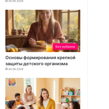
30.06.2026
н
и
е
д
л
я
в
а
ш
Без рубрики
е
г
Основы формирования крепкой
о
защиты детского организма
у
30.06.2026
ч
а
с
т
к
а