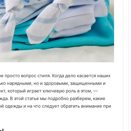
с
т
в
е
н
н
ы
й
и
н
т
е
л
 просто вопрос стиля. Когда дело касается наших
л
ько нарядными, но и здоровыми, защищенными и
е
кт, который играет ключевую роль в этом, —
к
жда. В этой статье мы подробно разберем, какие
т
м
ой одежды и на что следует обратить внимание при
е
н
я
ы
е