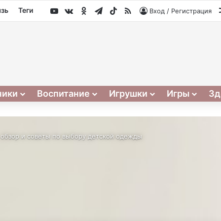
YouTube
vk.com
Одноклассники
Telegram
TikTok
RSS
язь
Теги
Вход / Регистрация
ники
Воспитание
Игрушки
Игры
Зд
обзор и советы по выбору детской одежды