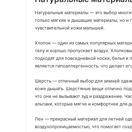
л
б
е
о
Натуральные материалы — это выбор многих 
н
т
только мягкие и дышащие материалы, но и 
и
а
чувствительной кожи малышей.
е
о
м
ч
н
и
Хлопок — один из самых популярных матери
а
с
телу и хорошо пропускает воздух. Хлопковы
з
т
подходят для повседневной носки, белья и 
а
о
является гипоаллергенность, что делает ег
к
т
а
е
з
Шерсть — отличный выбор для зимней одежд
:
коже дышать. Шерстяные вещи отлично подх
т
что они не вызывают зуд и раздражение. Ч
е
х
альпаки, которые мягче и комфортнее для д
н
о
Лен — прекрасный материал для летней оде
л
воздухопроницаемостью, что помогает сохр
о