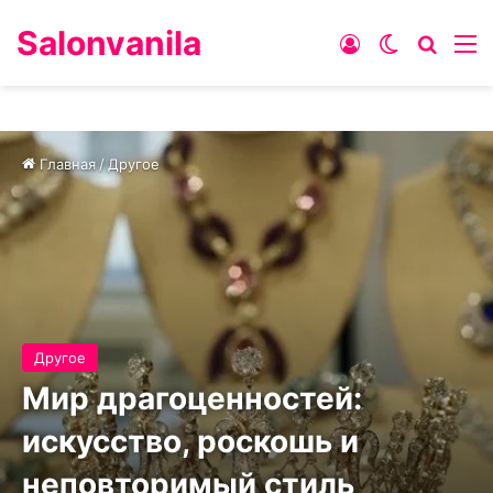
Salonvanila
Войти
Switch skin
Искат
М
Главная
/
Другое
Другое
Мир драгоценностей:
искусство, роскошь и
неповторимый стиль