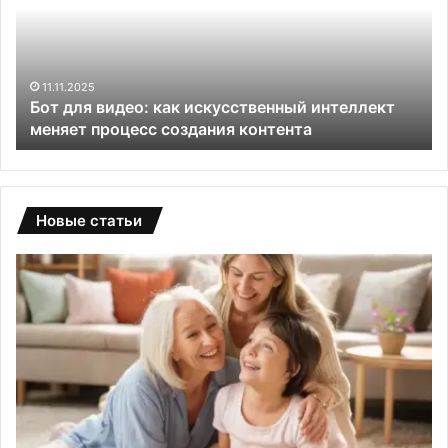
как
по
искусственный
на
интеллект
ре
меняет
дл
процесс
ва
11.11.2025
и
Бот для видео: как искусственный интеллект
создания
уч
меняет процесс создания контента
контента
Новые статьи