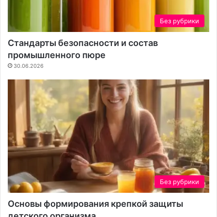
е
с
д
т
Без рубрики
у
ь
р
в
Стандарты безопасности и состав
о
с
промышленного пюре
й
е
б
30.06.2026
е
Без рубрики
Основы формирования крепкой защиты
детского организма