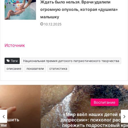
Ждать было нельзя. Врачи удалили
огромную опухоль, которая «душила»
малышку
10.12.2025
Источник
Теги
Национальная премия детского патриотического творчества
описание
показатели
статистика
Воспитание
«Мир ввёл наших детей в состояние
депрессии»: психолог рассказала, как
пережить подростковый кризис и не