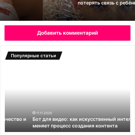
потерять связь с ребёнком
Добавить комментарий
Популярные статьи
Б
С
о
а
т
д
д
о
л
в
я
ы
в
е
и
т
11.11.2025
и
Бот для видео: как искусственный интеллект
д
е
меняет процесс создания контента
е
п
о
л