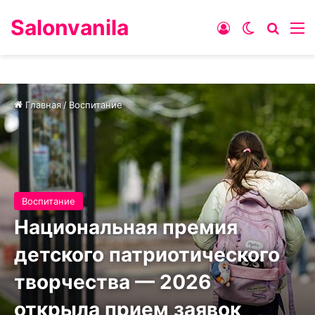
Salonvanila
Войти
Switch ski
Искат
М
Главная
/
Воспитание
Воспитание
Национальная премия
детского патриотического
творчества — 2026
открыла прием заявок