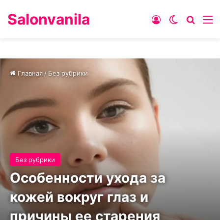
Salonvanila
Войти
Switch ski
Искат
М
Главная
/
Без рубрики
Без рубрики
Особенности ухода за
кожей вокруг глаз и
причины ее старения