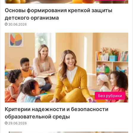
я
с
к
т
Основы формирования крепкой защиты
о
к
детского организма
н
а
30.06.2026
т
е
н
т
а
Без рубрики
Критерии надежности и безопасности
образовательной среды
29.06.2026