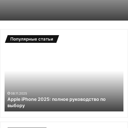
Популярные статьи
A
D
p
y
p
s
l
o
e
n
i
и
P
д
h
ы
08.11.2025
Apple iPhone 2025: полное руководство по
o
х
выбору
n
а
e
н
2
и
0
е