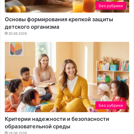
м
Без рубрики
в
о
Основы формирования крепкой защиты
з
детского организма
д
30.06.2026
у
х
е
Без рубрики
Критерии надежности и безопасности
образовательной среды
29.06.2026