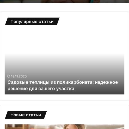
Популярные статьи
С
A
а
p
д
p
о
l
в
e
ы
i
е
P
т
h
13.11.2025
Садовые теплицы из поликарбоната: надежное
е
o
решение для вашего участка
п
n
л
e
и
2
ц
0
ы
2
Новые статьи
и
5
з
: