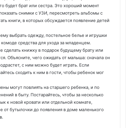
б
его будет брат или сестра. Это хороший момент
о
показать снимки с УЗИ, пересмотреть альбомы с
т
ать книги, в которых обсуждается появление детей
а
о
ч
 ему выбрать одежду, постельное белье и игрушки
и
 комоде средства для ухода за младенцем.
с
е сделать книжку в подарок будущему брату или
т
ся. Объясните, чего ожидать от малыша: сначала он
о
т
подрастет, с ним можно будет играть. Если
е
айтесь сходить к ним в гости, чтобы ребенок мог
ены могут повлиять на старшего ребенка, и по
ений в быту. Постарайтесь, чтобы за несколько
к к новой кровати или отдельной комнате,
ие от бутылочки до появления в доме маленького
в.