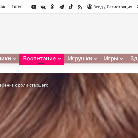
YouTube
vk.com
Одноклассники
Telegram
TikTok
RSS
язь
Теги
Вход / Регистрация
ники
Воспитание
Игрушки
Игры
Зд
ебенка к роли старшего