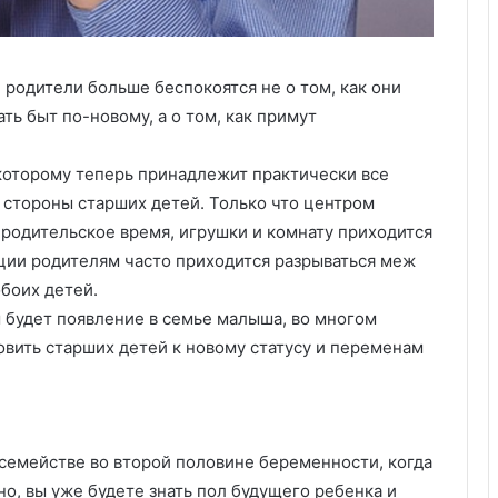
у
:
у
д
 родители больше беспокоятся не о том, как они
о
ть быт по-новому, а о том, как примут
б
с
т
которому теперь принадлежит практически все
в
 стороны старших детей. Только что центром
о
 родительское время, игрушки и комнату приходится
,
к
ации родителям часто приходится разрываться меж
а
обоих детей.
ч
 будет появление в семье малыша, во многом
е
товить старших детей к новому статусу и переменам
с
т
в
о
и
семействе во второй половине беременности, когда
з
о, вы уже будете знать пол будущего ребенка и
а