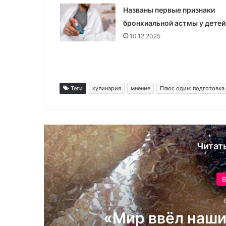
Названы первые признаки
бронхиальной астмы у детей
10.12.2025
Теги
кулинария
мнение
Плюс один: подготовка
Читат
В
«Мир ввёл наши