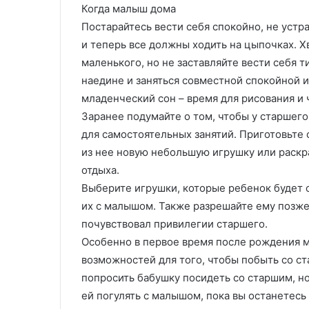
г
Когда малыш дома
и
Постарайтесь вести себя спокойно, не устр
и
и теперь все должны ходить на цыпочках. Х
и
маленького, но не заставляйте вести себя т
в
о
наедине и заняться совместной спокойной 
з
младенческий сон – время для рисования и 
м
Заранее подумайте о том, чтобы у старшег
о
для самостоятельных занятий. Приготовьте 
ж
н
из нее новую небольшую игрушку или раскр
о
отдыха.
с
Выберите игрушки, которые ребенок будет 
т
их с малышом. Также разрешайте ему позже 
и
В
почувствовал привилегии старшего.
П
Особенно в первое время после рождения 
М
возможностей для того, чтобы побыть со с
попросить бабушку посидеть со старшим, н
ей погулять с малышом, пока вы останетес