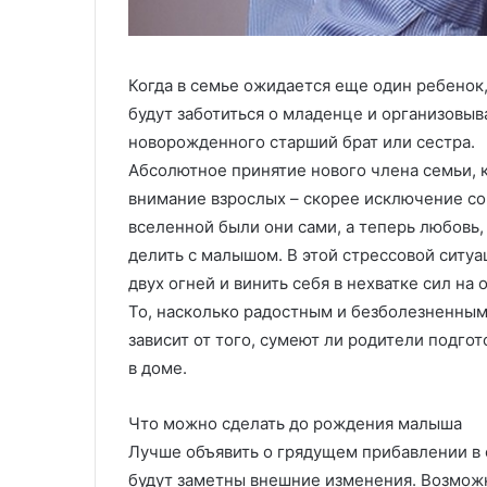
и
в
в
ы
е
х
р
и
Когда в семье ожидается еще один ребенок,
с
з
будут заботиться о младенце и организовыва
а
д
л
е
новорожденного старший брат или сестра.
ь
л
Абсолютное принятие нового члена семьи, 
н
и
внимание взрослых – скорее исключение со
о
й
вселенной были они сами, а теперь любовь,
с
л
т
и
делить с малышом. В этой стрессовой ситу
ь
т
двух огней и винить себя в нехватке сил на 
ь
То, насколько радостным и безболезненным
к
е
зависит от того, сумеют ли родители подго
о
м
м
п
в доме.
ф
о
о
д
Что можно сделать до рождения малыша
р
д
Лучше объявить о грядущем прибавлении в 
т
а
будут заметны внешние изменения. Возможн
и
в