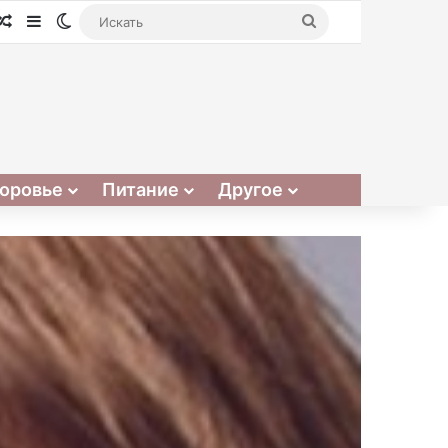
Случайная статья
Sidebar
Switch skin
Искать
оровье
Питание
Другое