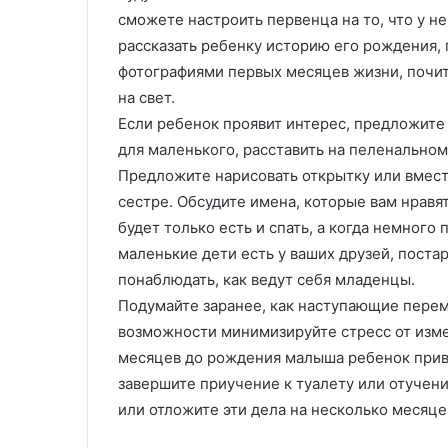
с
л
сможете настроить первенца на то, что у н
т
е
рассказать ребенку историю его рождения, 
и
н
фотографиями первых месяцев жизни, почит
л
и
на свет.
ь
е
м
Если ребенок проявит интерес, предложите
н
для маленького, расставить на пеленальном
а
Предложите нарисовать открытку или вмест
з
сестре. Обсудите имена, которые вам нравят
а
к
будет только есть и спать, а когда немного 
а
маленькие дети есть у ваших друзей, постар
з
понаблюдать, как ведут себя младенцы.
:
Подумайте заранее, как наступающие перем
т
е
возможности минимизируйте стресс от измен
х
месяцев до рождения малыша ребенок привы
н
завершите приучение к туалету или отучен
о
или отложите эти дела на несколько месяце
л
о