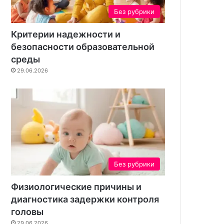
н
Без рубрики
т
а
Критерии надежности и
безопасности образовательной
среды
29.06.2026
Без рубрики
Физиологические причины и
диагностика задержки контроля
головы
29.06.2026