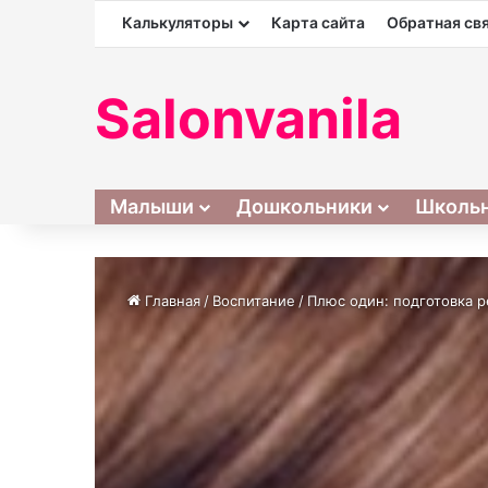
Калькуляторы
Карта сайта
Обратная св
Salonvanila
Малыши
Дошкольники
Школь
Главная
/
Воспитание
/
Плюс один: подготовка р