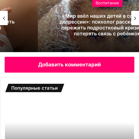
Воспитание
«Мир ввёл наших детей в состояние
депрессии»: психолог рассказала, как
пережить подростковый кризис и не
потерять связь с ребёнком
Добавить комментарий
Популярные статьи
Б
С
о
а
т
д
д
о
л
в
я
ы