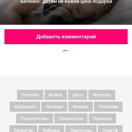
Питание
Выбор
Дети
Игрушки
Кулинария
Лечение
Мнение
Описание
Перспективы
Показатели
Причины
Развитие
Ребенок
Симптомы
Советф