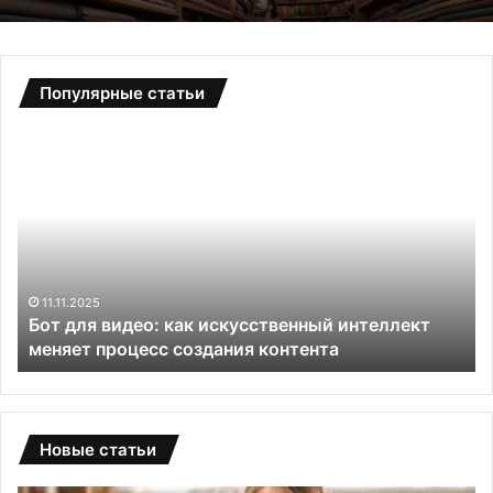
Популярные статьи
Б
С
о
а
т
д
д
о
л
в
я
ы
в
е
и
т
11.11.2025
и
Бот для видео: как искусственный интеллект
д
е
меняет процесс создания контента
е
п
о
л
:
и
к
ц
а
ы
Новые статьи
к
и
и
з