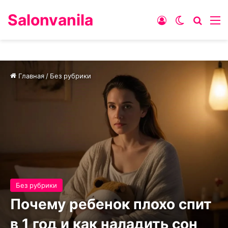
Salonvanila
Войти
Switch ski
Искат
М
Главная
/
Без рубрики
Без рубрики
Почему ребенок плохо спит
в 1 год и как наладить сон