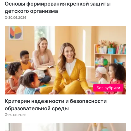
к
т
Основы формирования крепкой защиты
о
к
детского организма
н
а
30.06.2026
т
е
н
т
а
Без рубрики
Критерии надежности и безопасности
образовательной среды
29.06.2026