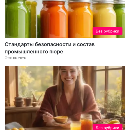
р
н
о
н
ц
о
е
с
д
т
Без рубрики
у
ь
р
в
Стандарты безопасности и состав
о
с
промышленного пюре
й
е
б
30.06.2026
е
Без рубрики