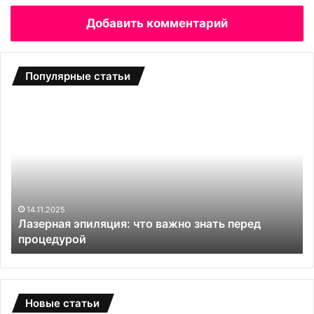
Добавить комментарий
Популярные статьи
Л
Н
а
а
з
р
е
а
р
щ
н
и
а
в
я
а
14.11.2025
Лазерная эпиляция: что важно знать перед
э
н
процедурой
п
и
и
е
л
в
я
о
ц
л
Новые статьи
и
о