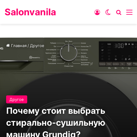
Salonvanila
Войти
Switch ski
Искат
М
Главная
/
Другое
Другое
Почему стоит выбрать
стирально-сушильную
машину Grundig?