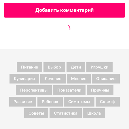
Питание
Выбор
Дети
Игрушки
Кулинария
Лечение
Мнение
Описание
Перспективы
Показатели
Причины
Развитие
Ребенок
Симптомы
Советф
Советы
Статистика
Школа