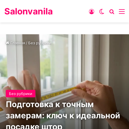
Salonvanila
Войти
Switch ski
Искат
М
Главная
/
Без рубрики
Без рубрики
Подготовка к точным
замерам: ключ к идеальной
посадке штор