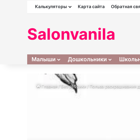
Калькуляторы
Карта сайта
Обратная св
Salonvanila
Малыши
Дошкольники
Школь
Главная
/
Без рубрики
/
Польза раскрашивания д