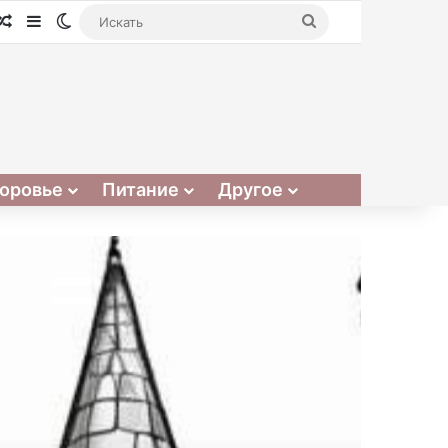
Случайная статья
Sidebar
Switch skin
Искать
оровье
Питание
Другое