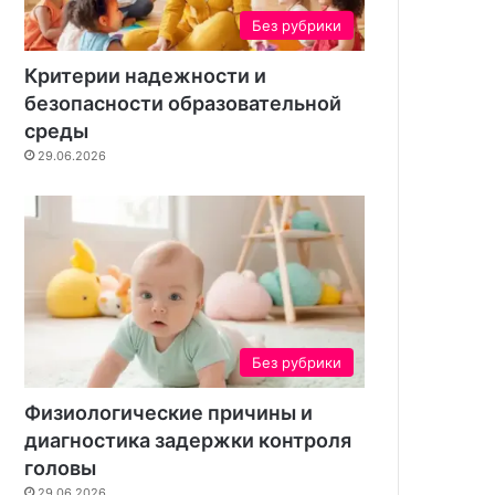
н
Без рубрики
Критерии надежности и
безопасности образовательной
среды
29.06.2026
Без рубрики
Физиологические причины и
диагностика задержки контроля
головы
29.06.2026