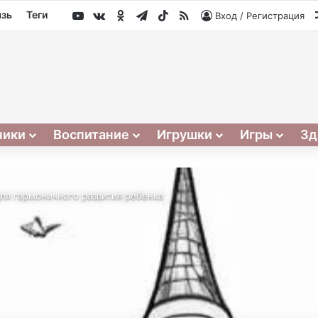
YouTube
vk.com
Одноклассники
Telegram
TikTok
RSS
язь
Теги
Вход / Регистрация
ники
Воспитание
Игрушки
Игры
Зд
ля гармоничного развития ребенка