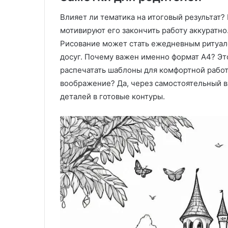
л
Влияет ли тематика на итоговый результат?
е
н
мотивируют его закончить работу аккуратно.
и
Рисование может стать ежедневным ритуа
е
досуг. Почему важен именно формат А4? Эт
м
распечатать шаблоны для комфортной работ
н
а
воображение? Да, через самостоятельный 
з
деталей в готовые контуры.
а
к
а
з
:
т
е
х
н
о
л
о