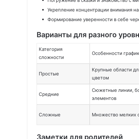
Погружение в сказки и знакомство с м
в
ы
Укрепление концентрации внимания на
х
Формирование уверенности в себе чере
и
з
д
Варианты для разного уров
е
л
Категория
и
Особенности графи
сложности
й
л
Крупные области дл
и
Простые
цветом
т
ь
Сюжетные линии, б
е
Средние
м
элементов
п
о
Сложные
Множество мелких 
д
д
а
Заметки для родителей
в