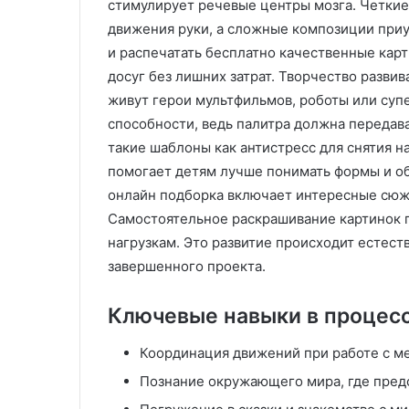
стимулирует речевые центры мозга. Четки
И
движения руки, а сложные композиции приу
з
и распечатать бесплатно качественные кар
г
досуг без лишних затрат. Творчество разви
о
08.08.2025
живут герои мультфильмов, роботы или суп
т
Изготовление пл
о
способности, ведь палитра должна передав
изделий литьем п
.12.2025
в
такие шаблоны как антистресс для снятия н
рафаны для женщин:
давлением на зака
л
помогает детям лучше понимать формы и 
иверсальность, комфорт и
технологии и во
е
онлайн подборка включает интересные сюже
иль
ВПМ
н
Самостоятельное раскрашивание картинок г
и
е
нагрузкам. Это развитие происходит естест
п
завершенного проекта.
л
а
Ключевые навыки в процес
с
т
Координация движений при работе с м
и
к
Познание окружающего мира, где предс
о