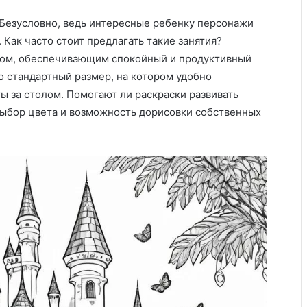
б
т
 Безусловно, ведь интересные ребенку персонажи
о
т
 Как часто стоит предлагать такие занятия?
а
лом, обеспечивающим спокойный и продуктивный
о
о стандартный размер, на котором удобно
ч
ы за столом. Помогают ли раскраски развивать
и
с
с
с
выбор цвета и возможность дорисовки собственных
т
с
о
т
з
е
а
я
к
т