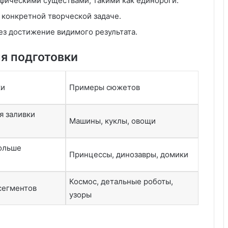
ифическими существами, такими как единороги.
у
с
:
т
 конкретной творческой задаче.
у
в
з достижение видимого результата.
д
о
б
ня подготовки
с
т
в
ки
Примеры сюжетов
о
,
т
я заливки
к
Машины, куклы, овощи
а
ч
ольше
е
Принцессы, динозавры, домики
с
к
т
т
Космос, детальные роботы,
в
сегментов
о
узоры
и
з
я
а