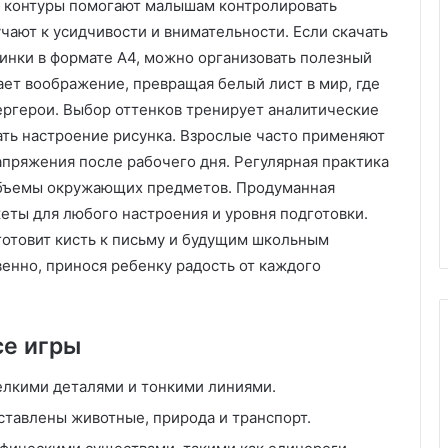
е контуры помогают малышам контролировать
Х
чают к усидчивости и внимательности. Если скачать
и
тинки в формате А4, можно организовать полезный
м
т
вает воображение, превращая белый лист в мир, где
ч
ергерои. Выбор оттенков тренирует аналитические
и
астиковых
с
я
ать настроение рисунка. Взрослые часто применяют
од
05.11.2025
т
в
апряжения после рабочего дня. Регулярная практика
з:
Химчистка дивана на дому:
к
объемы окружающих предметов. Продуманная
зможности
удобство, качество и забота о
а
ты для любого настроения и уровня подготовки.
чистоте
д
отовит кисть к письму и будущим школьным
и
в
:
венно, принося ребенку радость от каждого
а
к
н
а
а
к
се игры
н
а
с
елкими деталями и тонкими линиями.
д
к
о
у
тавлены животные, природа и транспорт.
м
с