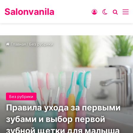
Salonvanila
Войти
Switch ski
Искат
М
Главная
/
Без рубрики
Без рубрики
Правила ухода за первыми
зубами и выбор первой
зубной щетки для малыша