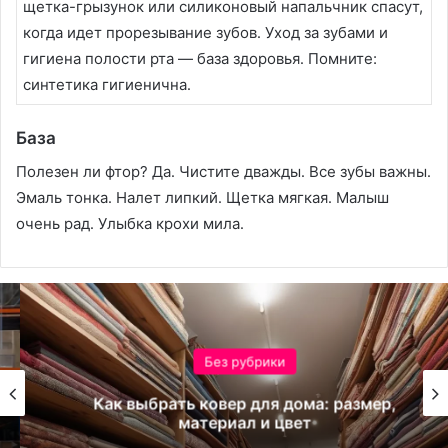
щетка-грызунок или силиконовый напальчник спасут,
когда идет прорезывание зубов․ Уход за зубами и
гигиена полости рта — база здоровья․ Помните:
синтетика гигиенична․
База
Полезен ли фтор? Да․ Чистите дважды․ Все зубы важны․
Эмаль тонка․ Налет липкий․ Щетка мягкая․ Малыш
очень рад․ Улыбка крохи мила․
Без рубрики
Как выбрать ковер для дома: размер,
материал и цвет