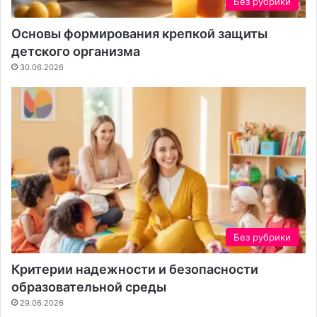
Без рубрики
я
с
к
т
Основы формирования крепкой защиты
о
к
детского организма
н
а
30.06.2026
т
е
н
т
а
Без рубрики
Критерии надежности и безопасности
образовательной среды
29.06.2026