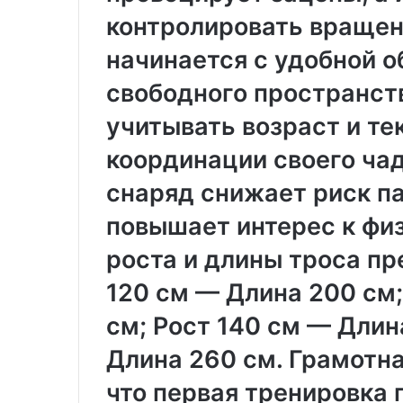
и
в
в
контролировать вращен
ы
е
х
начинается с удобной о
р
и
с
з
свободного пространст
а
д
л
е
учитывать возраст и те
ь
л
н
и
координации своего ча
о
й
снаряд снижает риск п
с
л
т
и
повышает интерес к фи
ь
т
ь
роста и длины троса пр
к
е
о
м
120 см — Длина 200 см;
м
п
см; Рост 140 см — Длина
ф
о
о
д
Длина 260 см. Грамотна
р
д
т
а
что первая тренировка 
и
в