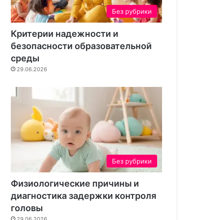
н
Без рубрики
т
а
Критерии надежности и
безопасности образовательной
среды
29.06.2026
Без рубрики
Физиологические причины и
диагностика задержки контроля
головы
29.06.2026