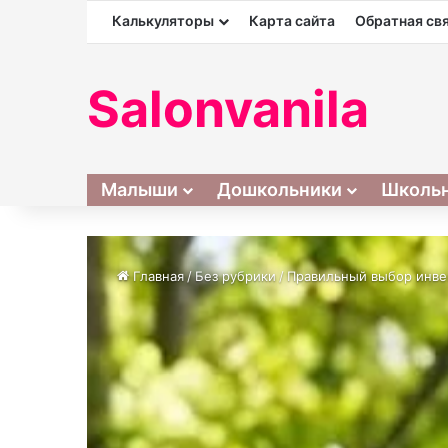
Калькуляторы
Карта сайта
Обратная св
Salonvanila
Малыши
Дошкольники
Школь
Главная
/
Без рубрики
/
Правильный выбор инвен