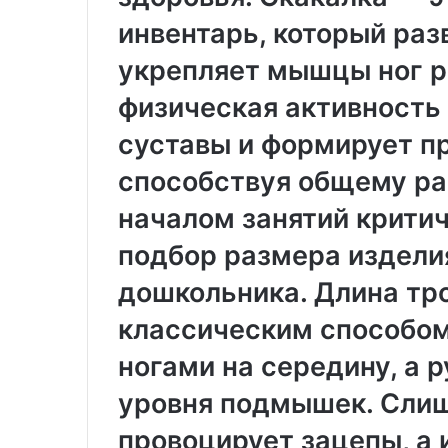
инвентарь, который раз
С
И
а
з
укрепляет мышцы ног р
р
г
а
о
08.08.2025
физическая активность
ф
т
Изготовление 
а
о
суставы и формирует п
изделий литье
16.12.2025
н
в
Сарафаны для женщин:
давлением на з
способствуя общему ра
ы
л
универсальность, комфорт и
технологии и 
д
е
началом занятий крити
стиль
ВПМ
л
н
я
и
подбор размера издели
ж
е
е
п
дошкольника. Длина тр
н
л
классическим способом
щ
а
и
с
ногами на середину, а 
н
т
и
уровня подмышек. Слиш
у
к
н
о
провоцирует зацепы, а