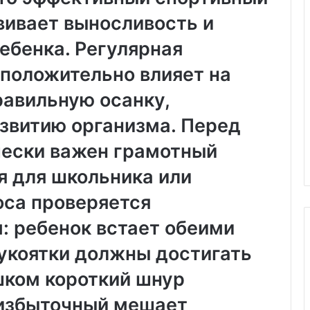
вивает выносливость и
Х
и
ебенка. Регулярная
м
ч
 положительно влияет на
и
пластиковых
с
равильную осанку,
м под
05.11.2025
т
аказ:
Химчистка дивана на дому:
звитию организма. Перед
к
возможности
удобство, качество и забота о
а
чески важен грамотный
чистоте
д
и
я для школьника или
в
а
оса проверяется
н
: ребенок встает обеими
а
н
рукоятки должны достигать
а
д
ком короткий шнур
о
м
 избыточный мешает