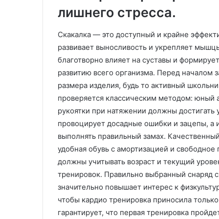
с
л
лишнего стресса.
т
е
и
н
Скакалка — это доступный и крайне эффект
л
и
развивает выносливость и укрепляет мышцы
ь
е
м
благотворно влияет на суставы и формируе
н
развитию всего организма. Перед началом 
а
размера изделия, будь то активный школьн
з
проверяется классическим методом: юный а
а
к
рукоятки при натяжении должны достигать
а
провоцирует досадные ошибки и зацепы, а
з
выполнять правильный замах. Качественный
:
удобная обувь с амортизацией и свободное
т
должны учитывать возраст и текущий урове
е
х
тренировок. Правильно выбранный снаряд с
н
значительно повышает интерес к физкультур
о
чтобы кардио тренировка приносила только 
л
гарантирует, что первая тренировка пройде
о