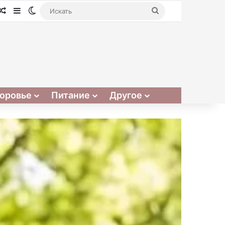
Случайная статья
Sidebar
Switch skin
Искать
оровье
Питание
Другое