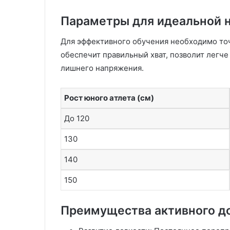
г
и
Параметры для идеальной 
и
и
Для эффективного обучения необходимо точн
в
обеспечит правильный хват, позволит легче
о
лишнего напряжения.
з
м
о
Рост юного атлета (см)
ж
н
До 120
о
с
130
т
и
140
В
П
150
М
Преимущества активного д