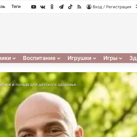
YouTube
vk.com
Одноклассники
Telegram
TikTok
RSS
язь
Теги
Вход / Регистрация
ники
Воспитание
Игрушки
Игры
Зд
таря и польза для детского здоровья