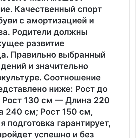
у
ие. Качественный спорт
:
у
буви с амортизацией и
д
о
ва. Родители должны
б
с
кущее развитие
т
в
да. Правильно выбранный
о
адений и значительно
,
к
зкультуре. Соотношение
а
ч
едставлено ниже: Рост до
е
с
 Рост 130 см — Длина 220
т
 240 см; Рост 150 см,
в
о
я подготовка гарантирует,
и
з
пройдет успешно и без
а