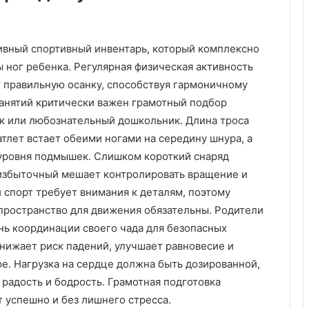
б
о
т
ивный спортивный инвентарь, который комплексно
а
 ног ребенка. Регулярная физическая активность
о
ч
т правильную осанку, способствуя гармоничному
и
занятий критически важен грамотный подбор
с
ик или любознательный дошкольник. Длина троса
т
тлет встает обеими ногами на середину шнура, а
о
т
 уровня подмышек. Слишком короткий снаряд
е
 избыточный мешает контролировать вращение и
 спорт требует внимания к деталям, поэтому
 пространство для движения обязательны. Родители
нь координации своего чада для безопасных
нижает риск падений, улучшает равновесие и
е. Нагрузка на сердце должна быть дозированной,
радость и бодрость. Грамотная подготовка
т успешно и без лишнего стресса.