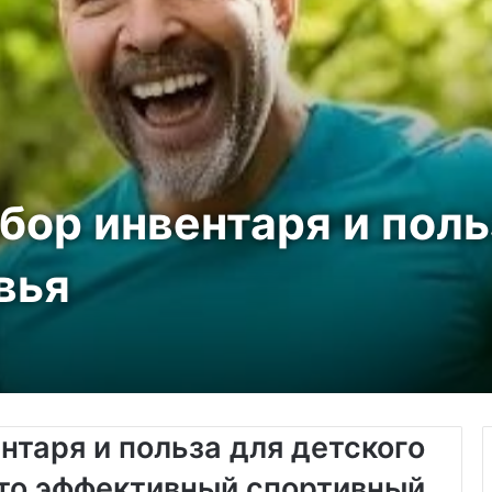
ор инвентаря и поль
вья
таря и польза для детского
это эффективный спортивный