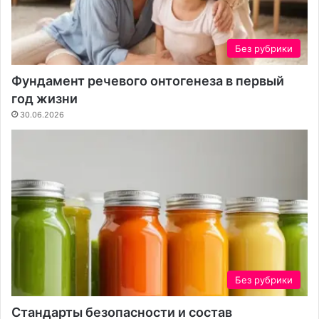
к
а
к
т
Без рубрики
е
х
Фундамент речевого онтогенеза в первый
н
год жизни
о
30.06.2026
л
о
г
и
и
у
ч
а
т
с
я
Без рубрики
з
а
Стандарты безопасности и состав
б