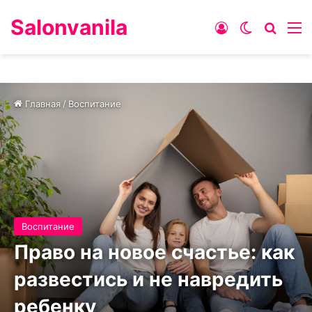
Salonvanila
Войти
Switch ski
Искат
М
Главная
/
Воспитание
Воспитание
Право на новое счастье: как
развестись и не навредить
ребенку