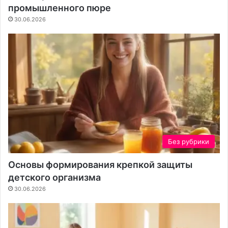
промышленного пюре
о
т
30.06.2026
и
т
ь
с
я
о
н
а
ш
е
м
Без рубрики
в
о
Основы формирования крепкой защиты
з
детского организма
д
30.06.2026
у
х
е