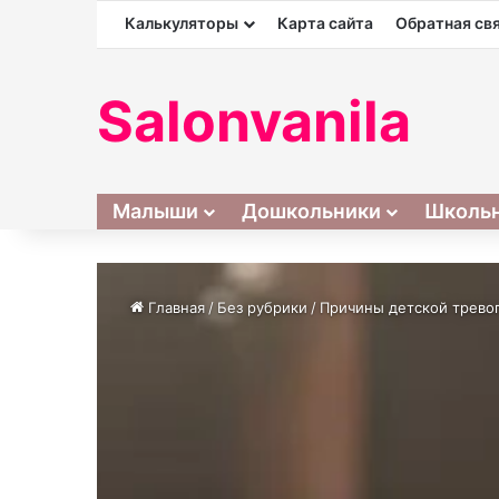
Калькуляторы
Карта сайта
Обратная св
Salonvanila
Малыши
Дошкольники
Школь
Главная
/
Без рубрики
/
Причины детской тревог