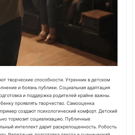
уют творческие способности. Утренник в детском
лнение и боязнь публики. Социальная адаптация
подготовка и поддержка родителей крайне важны.
бенку проявлять творчество. Самооценка
й пример создают психологический комфорт. Детский
льно тормозит социализацию. Публичные
льный интеллект дарит раскрепощенность. Робость
лу. Репетиция‚ подготовка текста и сценический