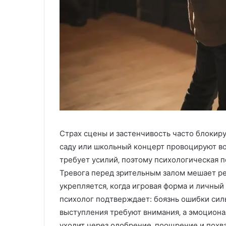
г
и
и
и
в
о
з
м
о
ж
н
о
с
Страх сцены и застенчивость часто блокир
т
саду или школьный концерт провоцируют во
и
требует усилий‚ поэтому психологическая 
В
Тревога перед зрительным залом мешает ре
П
М
укрепляется‚ когда игровая форма и личны
психолог подтверждает: боязнь ошибки си
выступления требуют внимания‚ а эмоциона
уходит через одобрение‚ поощрение и похва