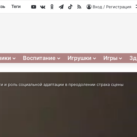
YouTube
vk.com
Одноклассники
Telegram
TikTok
RSS
язь
Теги
Вход / Регистрация
ники
Воспитание
Игрушки
Игры
Зд
и и роль социальной адаптации в преодолении страха сцены