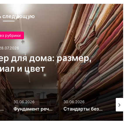
ь следующую
ез рубрики
28.07.2026
ер для дома: размер,
иал и цвет
30.06.2026
30.06.2026
30.06.20
Правила выбора и стандарты безопасности детских защитных шлемов
Фундамент речевого онтогенеза в первый год жизни
Стандарты безопасности и состав промышленного пюре