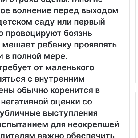
ое волнение перед выходом
Х
и
 детском саду или первый
м
ч
о провоцируют боязнь
и
пластиковых
с
ь мешает ребенку проявлять
м под
05.11.2025
т
аказ:
Химчистка дивана на дому:
 в полной мере.
к
возможности
удобство, качество и забота о
а
требует от маленького
чистоте
д
и
ляться с внутренним
в
а
ены обычно коренится в
н
 негативной оценки со
а
н
Публичные выступления
а
д
испытанием для неокрепшей
о
м
одителям важно обеспечить