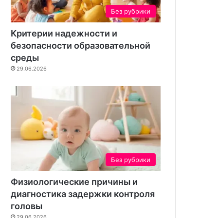
н
Без рубрики
т
а
Критерии надежности и
безопасности образовательной
среды
29.06.2026
Без рубрики
Физиологические причины и
диагностика задержки контроля
головы
29.06.2026