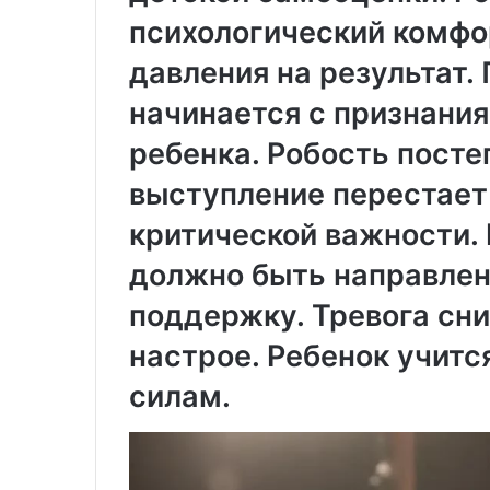
и
в
в
психологический комфо
ы
е
х
давления на результат.
р
и
с
з
начинается с признания
а
д
л
е
ребенка. Робость посте
ь
л
н
и
выступление перестает
о
й
критической важности.
с
л
т
и
должно быть направлен
ь
т
ь
поддержку. Тревога сн
к
е
о
м
настрое. Ребенок учитс
м
п
силам.
ф
о
о
д
р
д
т
а
и
в