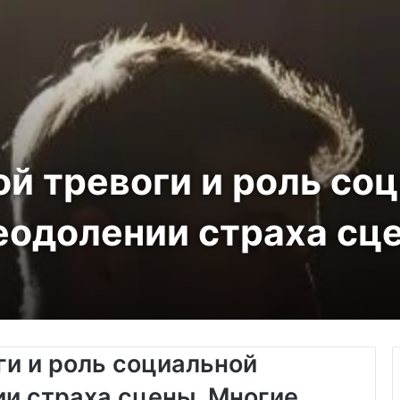
й тревоги и роль со
еодолении страха сц
ги и роль социальной
ии страха сцены. Многие