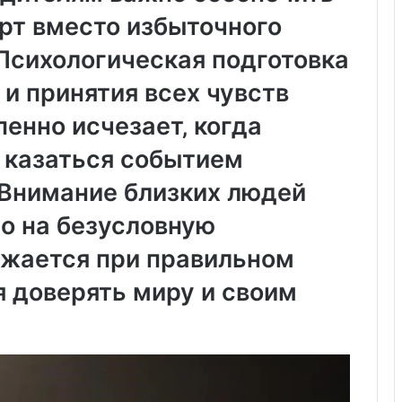
у
рт вместо избыточного
:
у
 Психологическая подготовка
д
о
 и принятия всех чувств
б
с
пенно исчезает‚ когда
т
в
 казаться событием
о
 Внимание близких людей
,
к
о на безусловную
а
ч
ижается при правильном
е
с
я доверять миру и своим
т
в
о
и
з
а