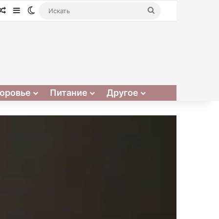
Случайная статья
Sidebar
Switch skin
Искать
оровье
Питание
Другое