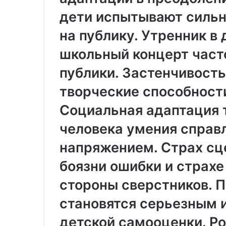
дети испытывают сильн
С
И
а
з
на публику. Утренник в
р
г
а
о
08.08.2025
школьный концерт част
ф
т
Изготовление 
а
о
публики. Застенчивост
изделий литье
16.12.2025
н
в
Сарафаны для женщин:
давлением на з
творческие способности
ы
л
универсальность, комфорт и
технологии и 
д
е
Социальная адаптация 
стиль
ВПМ
л
н
я
и
человека умения справ
ж
е
е
п
напряжением. Страх сц
н
л
боязни ошибки и страхе
щ
а
и
с
стороны сверстников. 
н
т
и
становятся серьезным 
у
к
н
о
детской самооценки. Р