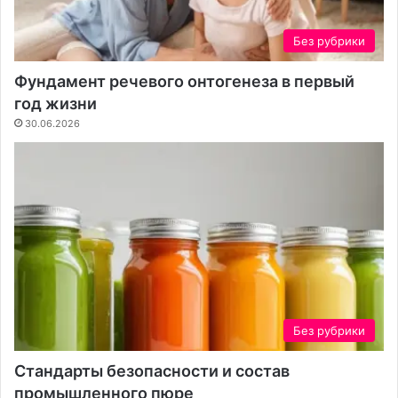
б
о
н
Без рубрики
а
т
Фундамент речевого онтогенеза в первый
а
год жизни
:
30.06.2026
н
а
д
е
ж
н
о
е
р
е
ш
Без рубрики
е
н
Стандарты безопасности и состав
и
промышленного пюре
е