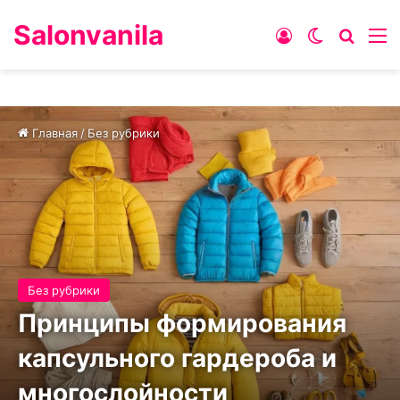
Salonvanila
Войти
Switch ski
Искат
М
Главная
/
Без рубрики
Без рубрики
Принципы формирования
капсульного гардероба и
многослойности