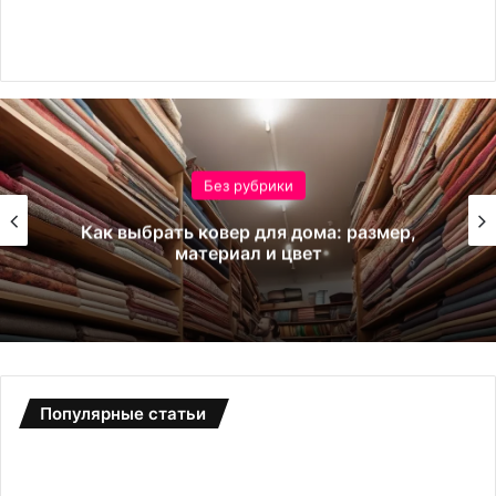
Без рубрики
брать ковер для дома: размер,
Пра
материал и цвет
безопасн
Популярные статьи
С
а