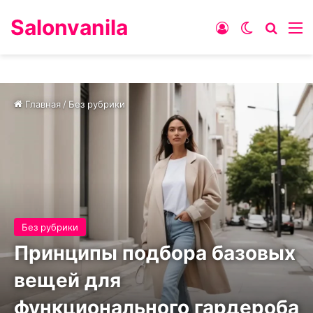
Salonvanila
Войти
Switch ski
Искат
М
Главная
/
Без рубрики
Без рубрики
Принципы подбора базовых
вещей для
функционального гардероба