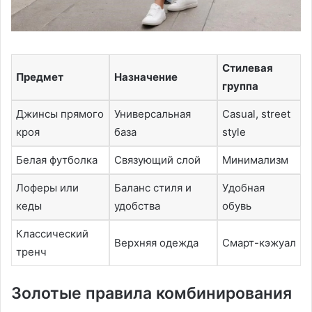
Стилевая
Предмет
Назначение
группа
Джинсы прямого
Универсальная
Casual, street
кроя
база
style
Белая футболка
Связующий слой
Минимализм
Лоферы или
Баланс стиля и
Удобная
кеды
удобства
обувь
Классический
Верхняя одежда
Смарт-кэжуал
тренч
Золотые правила комбинирования