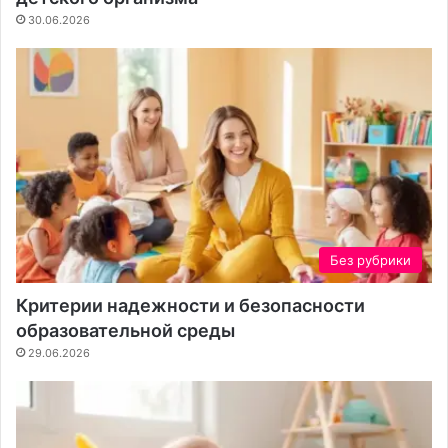
н
а
30.06.2026
т
е
н
т
а
Без рубрики
Критерии надежности и безопасности
образовательной среды
29.06.2026