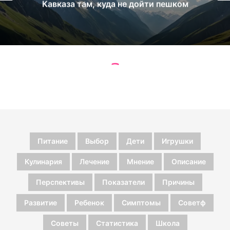
Питание
Выбор
Дети
Игрушки
Кулинария
Лечение
Мнение
Описание
Перспективы
Показатели
Причины
Развитие
Ребенок
Симптомы
Советф
Советы
Статистика
Школа