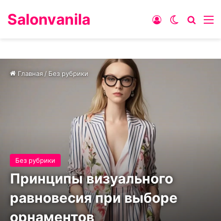
Salonvanila
Войти
Switch ski
Искат
М
Главная
/
Без рубрики
Без рубрики
Принципы визуального
равновесия при выборе
орнаментов