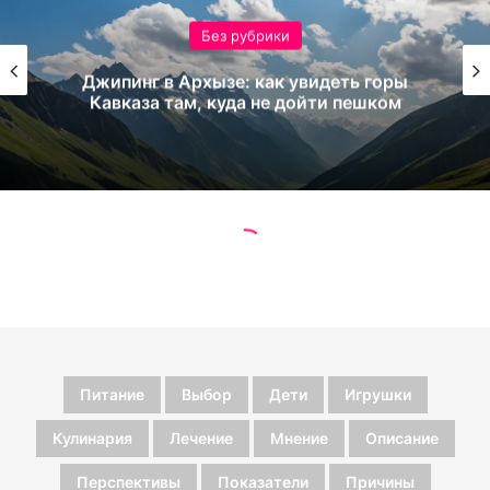
Питание
Выбор
Дети
Игрушки
Кулинария
Лечение
Мнение
Описание
Перспективы
Показатели
Причины