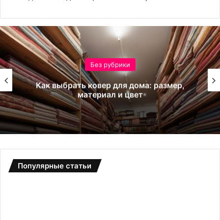
Без рубрики
Как выбрать ковер для дома: размер,
материал и цвет
Популярные статьи
Б
С
о
а
т
д
д
о