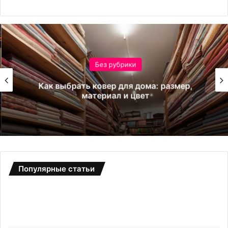
Без рубрики
Как выбрать ковер для дома: размер,
материал и цвет
Популярные статьи
Б
С
о
а
т
д
д
о