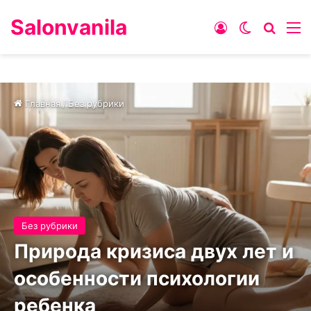
Salonvanila
Войти
Switch ski
Искат
М
Главная
/
Без рубрики
Без рубрики
Природа кризиса двух лет и
особенности психологии
ребенка