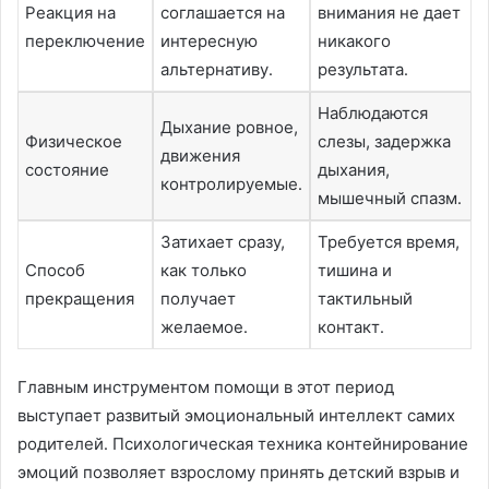
Реакция на
соглашается на
внимания не дает
переключение
интересную
никакого
альтернативу․
результата․
Наблюдаются
Дыхание ровное,
Физическое
слезы, задержка
движения
состояние
дыхания,
контролируемые․
мышечный спазм․
Затихает сразу,
Требуется время,
Способ
как только
тишина и
прекращения
получает
тактильный
желаемое․
контакт․
Главным инструментом помощи в этот период
выступает развитый эмоциональный интеллект самих
родителей․ Психологическая техника контейнирование
эмоций позволяет взрослому принять детский взрыв и