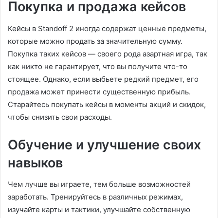
Покупка и продажа кейсов
Кейсы в Standoff 2 иногда содержат ценные предметы,
которые можно продать за значительную сумму.
Покупка таких кейсов — своего рода азартная игра, так
как никто не гарантирует, что вы получите что-то
стоящее. Однако, если выбьете редкий предмет, его
продажа может принести существенную прибыль.
Старайтесь покупать кейсы в моменты акций и скидок,
чтобы снизить свои расходы.
Обучение и улучшение своих
навыков
Чем лучше вы играете, тем больше возможностей
заработать. Тренируйтесь в различных режимах,
изучайте карты и тактики, улучшайте собственную