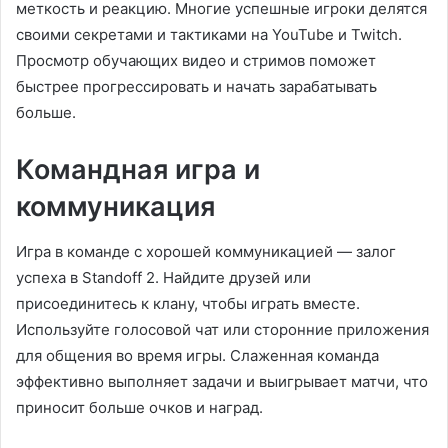
меткость и реакцию. Многие успешные игроки делятся
своими секретами и тактиками на YouTube и Twitch.
Просмотр обучающих видео и стримов поможет
быстрее прогрессировать и начать зарабатывать
больше.
Командная игра и
коммуникация
Игра в команде с хорошей коммуникацией — залог
успеха в Standoff 2. Найдите друзей или
присоединитесь к клану, чтобы играть вместе.
Используйте голосовой чат или сторонние приложения
для общения во время игры. Слаженная команда
эффективно выполняет задачи и выигрывает матчи, что
приносит больше очков и наград.