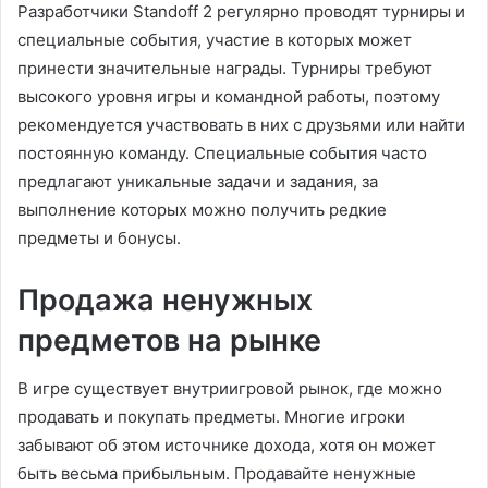
Разработчики Standoff 2 регулярно проводят турниры и
специальные события, участие в которых может
принести значительные награды. Турниры требуют
высокого уровня игры и командной работы, поэтому
рекомендуется участвовать в них с друзьями или найти
постоянную команду. Специальные события часто
предлагают уникальные задачи и задания, за
выполнение которых можно получить редкие
предметы и бонусы.
Продажа ненужных
предметов на рынке
В игре существует внутриигровой рынок, где можно
продавать и покупать предметы. Многие игроки
забывают об этом источнике дохода, хотя он может
быть весьма прибыльным. Продавайте ненужные