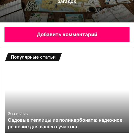
загадок
Добавить комментарий
Популярные статьи
С
A
а
p
д
p
о
l
в
e
ы
i
е
P
т
h
13.11.2025
Садовые теплицы из поликарбоната: надежное
е
o
решение для вашего участка
п
n
л
e