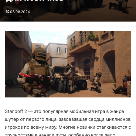
08.08.2024
Standoff 2 — это популярная мобильная игра в жанре
шутер от первого лица, завоевавшая сердца миллионов
игроков по всему миру. Многие новички сталкиваются с
трудностями в начале пути, особенно когда дело