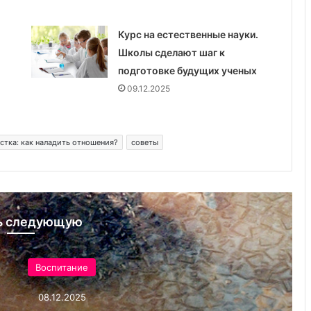
б
о
Курс на естественные науки.
т
Школы сделают шаг к
а
о
подготовке будущих ученых
ч
09.12.2025
и
с
т
о
стка: как наладить отношения?
советы
т
е
ь следующую
оспитание
08.12.2025