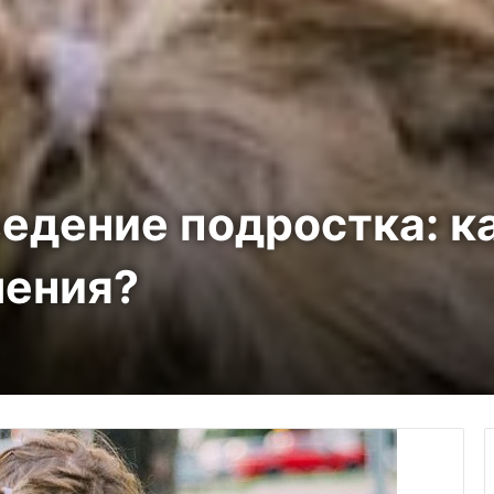
едение подростка: к
шения?