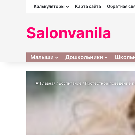
Калькуляторы
Карта сайта
Обратная св
Salonvanila
Малыши
Дошкольники
Школь
Главная
/
Воспитание
/
Протестное поведение п