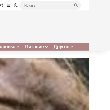
Случайная статья
Sidebar
Switch skin
Искать
оровье
Питание
Другое