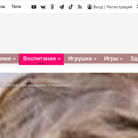
YouTube
vk.com
Одноклассники
Telegram
TikTok
RSS
язь
Теги
Вход / Регистрация
ники
Воспитание
Игрушки
Игры
Зд
одростка: как наладить отношения?