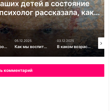
х детей в состояние
олог рассказала, как
стковый кризис и не
вязь с ребёнком
05.12.2025
03.12.2025
03.12.20
Велосипед. Простой способ сделать ребёнка счастливым
Как мы воспитываем своих детей? Скрытые послания
В каком возрасте можно дарить ребёнку смартфон на Новый год: врачи и психологи обсудили риски
ь комментарий