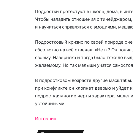
и
в
в
ы
Подростки протестуют в школе, дома, в инт
е
х
р
Чтобы наладить отношения с тинейджером,
и
с
з
и научиться справляться с эмоциями, меш
а
д
л
е
Подростковый кризис по своей природе очен
ь
л
абсолютно на всё отвечал: «Нет»? Он понял
н
и
о
й
своему. Наверняка и тогда было тяжело в
с
л
желаемому. Но так малыши учатся самостоя
т
и
ь
т
В подростковом возрасте другие масштабы. 
ь
к
е
при конфликте он хлопнет дверью и уйдет к
о
м
подростка: многие черты характера, модели
м
п
устойчивыми.
ф
о
о
д
Источник
р
д
т
а
и
в