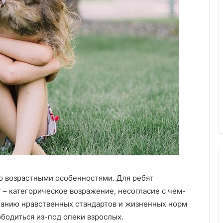
Х
и
м
ч
и
пластиковых
с
м под
05.11.2025
т
аказ:
Химчистка дивана на дому:
к
возможности
удобство, качество и забота о
а
чистоте
д
и
в
а
н
а
н
о возрастными особенностями. Для ребят
а
 – категорическое возражение, несогласие с чем-
д
о
ицанию нравственных стандартов и жизненных норм
м
бодиться из-под опеки взрослых.