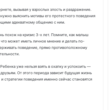
у
:
ернете, вызывая у взрослых злость и раздражение.
у
 нужно выяснить мотивы его протестного поведения
д
о
ающими адекватному общению с ним.
б
с
ь похож на кризис 3-х лет. Помните, как малыш
т
, что может иметь личное мнение и делать по-
в
о
ыдерживать поведение, прямо противоположному
,
тельности.
к
а
Ребенка уже нельзя взять в охапку и успокоить —
ч
е
 друзьям. От этого периода зависит будущая жизнь
с
 и стратегии поведения именно сейчас становятся
т
в
о
и
з
а