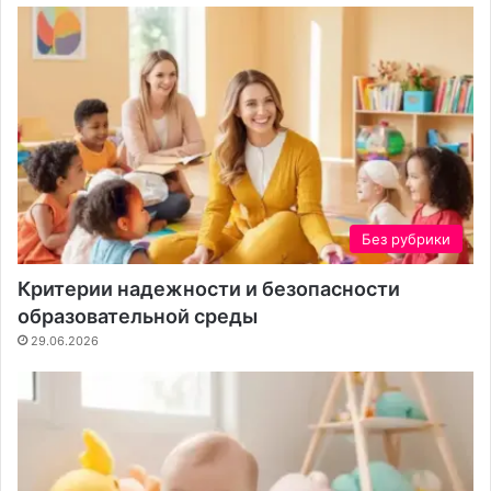
х
е
Без рубрики
Критерии надежности и безопасности
образовательной среды
29.06.2026