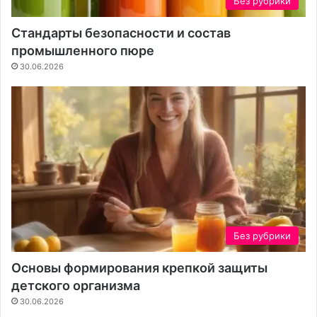
Без рубрики
з
у
а
р
Стандарты безопасности и состав
б
о
промышленного пюре
о
й
т
30.06.2026
и
т
ь
с
я
о
н
а
ш
е
м
Без рубрики
в
о
Основы формирования крепкой защиты
з
детского организма
д
30.06.2026
у