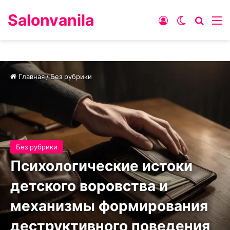
Salonvanila
Войти
Switch ski
Искат
М
Главная
/
Без рубрики
Без рубрики
Психологические истоки
детского воровства и
механизмы формирования
деструктивного поведения