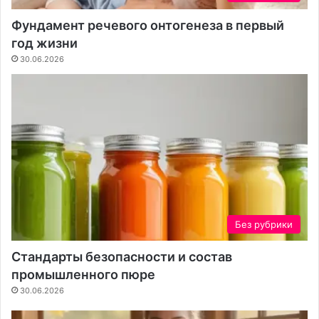
ы
а
й
т
Фундамент речевого онтогенеза в первый
и
а
год жизни
н
:
30.06.2026
т
н
е
а
л
д
л
е
е
ж
к
н
т
о
м
е
е
р
н
е
я
ш
Без рубрики
е
е
т
н
Стандарты безопасности и состав
п
и
промышленного пюре
р
е
о
д
30.06.2026
ц
л