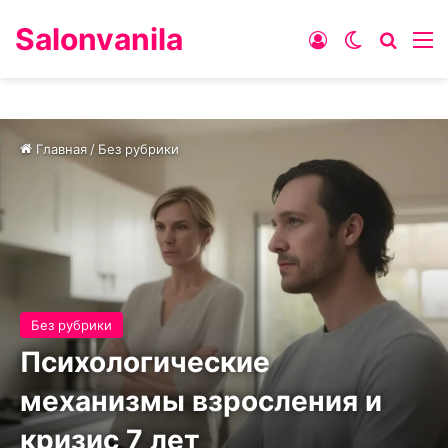
Salonvanila
Войти
Switch ski
Искат
М
Главная
/
Без рубрики
Без рубрики
Психологические
механизмы взросления и
кризис 7 лет