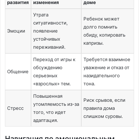
развития
изменения
доме
Утрата
Ребенок может
ситуативности,
долго помнить
Эмоции
появление
обиду, копировать
устойчивых
капризы.
переживаний.
Переход от игры к
Требуется взаимное
обсуждению
уважение и отказ от
Общение
серьезных
назидательного
«взрослых» тем.
тона.
Повышенная
Риск срывов, если
утомляемость из-за
Стресс
правила дома
того, что идет
слишком суровы.
адаптация.
Навигация по эмоциональным