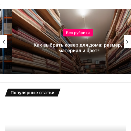
Без рубрики
Как выбрать ковер для дома: размер,
материал и цвет
Популярные статьи
Б
С
о
а
т
д
д
о
л
в