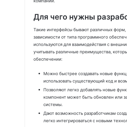
и
в
компаний.
в
ы
е
х
Для чего нужны разрабо
р
и
с
з
Такие интерфейсы бывают различных форм,
а
д
л
е
зависимости от типа программного обеспеч
ь
л
используются для взаимодействия с внешн
н
и
учитывать различные преимущества, котор
о
й
обеспечении:
с
л
т
и
ь
т
Можно быстрее создавать новые функци
ь
использовать существующий код и воз
к
е
Позволяют легко добавлять новые функ
о
м
м
п
компонент может быть обновлен или з
ф
о
системы.
о
д
Дают возможность разработчикам созда
р
д
т
а
легко интегрироваться с новыми техно
и
в