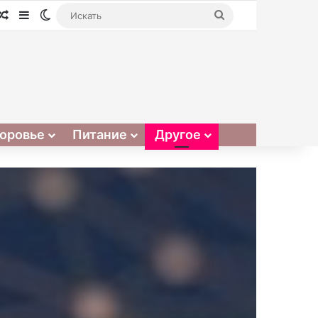
Случайная статья
Sidebar
Switch skin
Искать
оровье
Питание
Другое