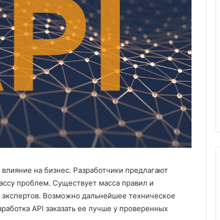
Х
и
м
ч
и
пластиковых
с
м под
05.11.2025
т
аказ:
Химчистка дивана на дому:
к
возможности
удобство, качество и забота о
а
чистоте
д
и
в
а
н
а
н
 влияние на бизнес. Разработчики предлагают
а
ссу проблем. Существует масса правил и
д
 экспертов.
Возможно дальнейшее техническое
о
работка API заказать ее лучше у проверенных
м