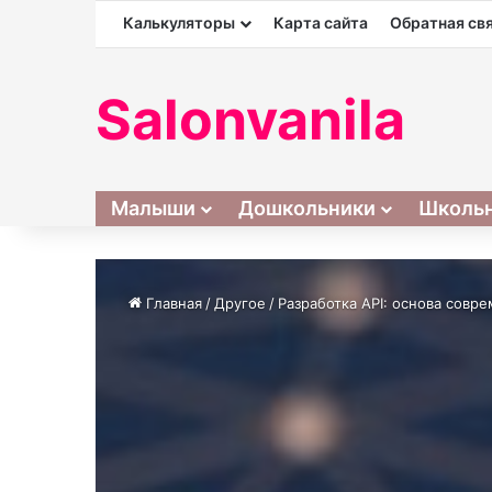
Калькуляторы
Карта сайта
Обратная св
Salonvanila
Малыши
Дошкольники
Школь
Главная
/
Другое
/
Разработка API: основа совр