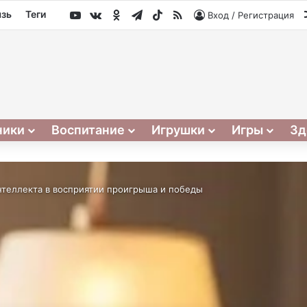
YouTube
vk.com
Одноклассники
Telegram
TikTok
RSS
язь
Теги
Вход / Регистрация
ники
Воспитание
Игрушки
Игры
Зд
нтеллекта в восприятии проигрыша и победы