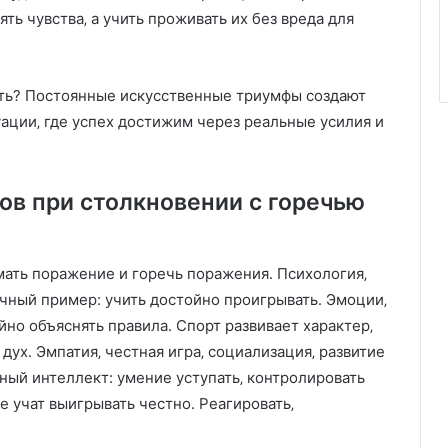
ть чувства‚ а учить проживать их без вреда для
ать? Постоянные искусственные триумфы создают
ации‚ где успех достижим через реальные усилия и
в при столкновении с горечью
имать поражение и горечь поражения․ Психология‚
ичный пример: учить достойно проигрывать․ Эмоции‚
ойно объяснять правила․ Спорт развивает характер‚
ух․ Эмпатия‚ честная игра‚ социализация‚ развитие
ный интеллект: умение уступать‚ контролировать
е учат выигрывать честно․ Реагировать‚