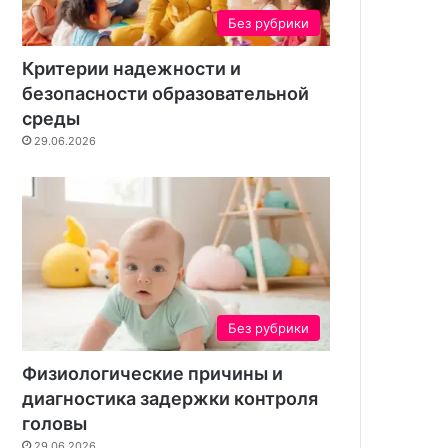
н
Без рубрики
т
а
Критерии надежности и
безопасности образовательной
среды
29.06.2026
Без рубрики
Физиологические причины и
диагностика задержки контроля
головы
29.06.2026