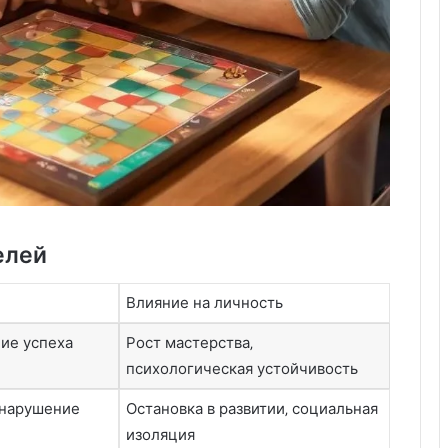
б
о
т
а
о
ч
и
с
т
о
т
е
елей
Влияние на личность
ние успеха
Рост мастерства‚
психологическая устойчивость
 нарушение
Остановка в развитии‚ социальная
изоляция