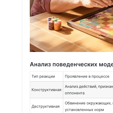
с
л
т
е
и
н
л
и
ь
е
м
н
а
з
а
к
а
Анализ поведенческих мод
з
:
Тип реакции
Проявление в процессе
т
е
Анализ действий‚ призна
х
Конструктивная
оппонента
н
о
Обвинение окружающих‚
л
Деструктивная
установленных норм
о