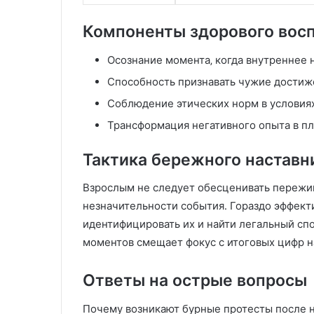
г
и
Компоненты здорового вос
и
и
Осознание момента‚ когда внутреннее 
в
о
Способность признавать чужие достиже
з
Соблюдение этических норм в условия
м
о
Трансформация негативного опыта в п
ж
н
Тактика бережного наставн
о
с
Взрослым не следует обесценивать пережив
т
незначительности события․ Гораздо эффект
и
идентифицировать их и найти легальный сп
В
П
моментов смещает фокус с итоговых цифр н
М
Ответы на острые вопросы
Почему возникают бурные протесты после 