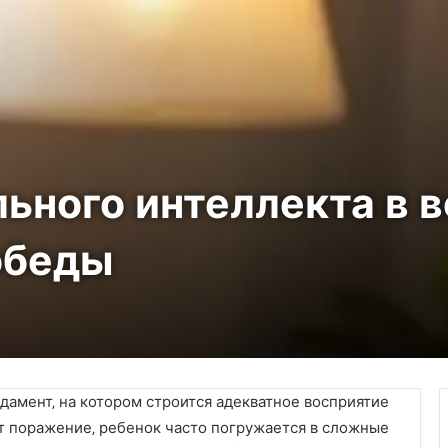
ьного интеллекта в 
обеды
амент‚ на котором строится адекватное восприятие
ит поражение‚ ребенок часто погружается в сложные