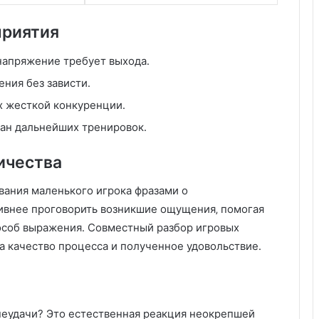
приятия
напряжение требует выхода․
ния без зависти․
х жесткой конкуренции․
лан дальнейших тренировок․
ичества
ания маленького игрока фразами о
ивнее проговорить возникшие ощущения‚ помогая
особ выражения․ Совместный разбор игровых
а качество процесса и полученное удовольствие․
неудачи? Это естественная реакция неокрепшей