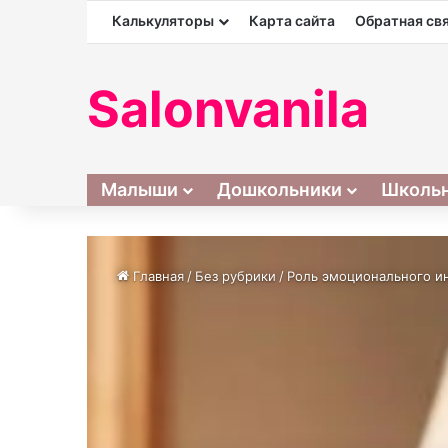
Калькуляторы
Карта сайта
Обратная св
Salonvanila
Малыши
Дошкольники
Школь
Главная
/
Без рубрики
/
Роль эмоционального и