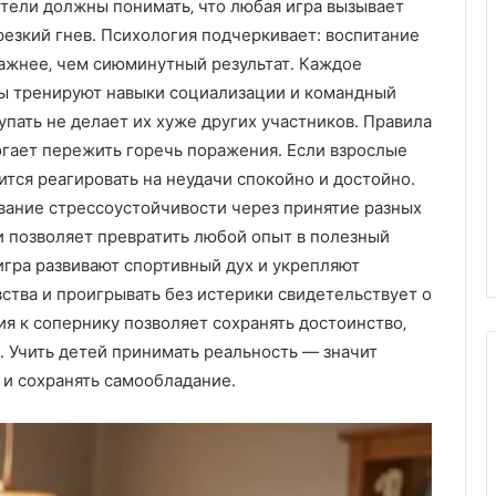
дители должны понимать‚ что любая игра вызывает
Х
резкий гнев․ Психология подчеркивает: воспитание
и
ажнее‚ чем сиюминутный результат․ Каждое
м
ы тренируют навыки социализации и командный
ч
упать не делает их хуже других участников․ Правила
и
пластиковых
с
огает пережить горечь поражения․ Если взрослые
м под
05.11.2025
т
тся реагировать на неудачи спокойно и достойно․
аказ:
Химчистка дивана на дому:
к
вание стрессоустойчивости через принятие разных
возможности
удобство, качество и забота о
а
 позволяет превратить любой опыт в полезный
чистоте
д
игра развивают спортивный дух и укрепляют
и
в
ства и проигрывать без истерики свидетельствует о
а
я к сопернику позволяет сохранять достоинство‚
н
․ Учить детей принимать реальность — значит
а
 и сохранять самообладание․
н
а
д
о
м