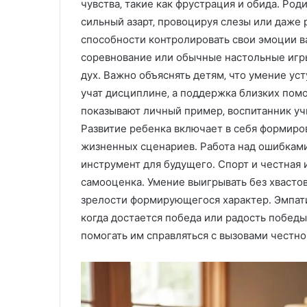
чувства‚ такие как фрустрация и обида․ Ро
С
И
сильный азарт‚ провоцируя слезы или даже 
а
з
способности контролировать свои эмоции в
р
г
соревнование или обычные настольные игр
а
о
08.08.2025
дух․ Важно объяснять детям‚ что умение уст
ф
т
Изготовление 
а
о
учат дисциплине‚ а поддержка близких пом
изделий литье
16.12.2025
н
в
показывают личный пример‚ воспитанник учи
Сарафаны для женщин:
давлением на з
ы
л
Развитие ребенка включает в себя формиро
универсальность, комфорт и
технологии и 
д
е
жизненных сценариев․ Работа над ошибками
стиль
ВПМ
л
н
я
инструмент для будущего․ Спорт и честная 
и
ж
е
самооценка․ Умение выигрывать без хвастов
е
п
зрелости формирующегося характер․ Эмпати
н
л
когда достается победа или радость победы
щ
а
помогать им справляться с вызовами честно
и
с
н
т
и
у
к
н
о