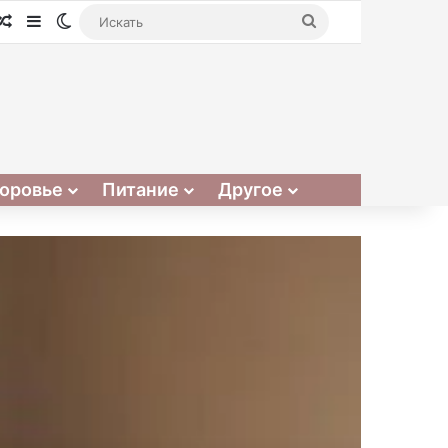
Случайная статья
Sidebar
Switch skin
Искать
оровье
Питание
Другое