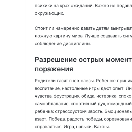
психики на крах ожиданий․ Важно не подавля
окружающих․
Стоит ли намеренно давать детям выигрыв
ложную картину мира․ Лучше создавать ситу
соблюдение дисциплины․
Разрешение острых моменто
поражения
Родители гасят гнев‚ слезы․ Ребенок: прин
воспитание‚ настольные игры дают опыт․ Л
чувства‚ фрустрация‚ обида‚ истерика: спок
самообладание‚ спортивный дух‚ командный д
ребенка: стрессоустойчивость․ Эмоциональ
азарт․ Победа‚ радость победы‚ соревновани
справляться․ Игра‚ навыки․ Важны․