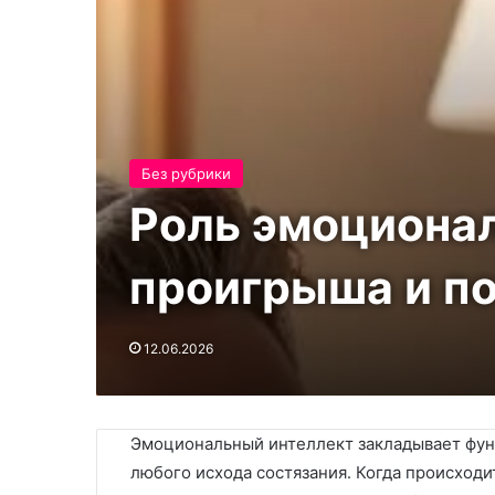
Без рубрики
Роль эмоционал
проигрыша и п
12.06.2026
Эмоциональный интеллект закладывает фунд
любого исхода состязания․ Когда происход